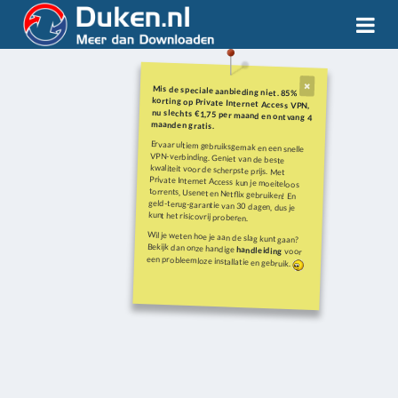
Mis de speciale aanbieding niet. 85%
korting op Private Internet Access VPN,
nu slechts €1,75 per maand en ontvang 4
maanden gratis.
Ervaar ultiem gebruiksgemak en een snelle
VPN-verbinding. Geniet van de beste
kwaliteit voor de scherpste prijs. Met
Private Internet Access kun je moeiteloos
torrents, Usenet en Netflix gebruiken! En
geld-terug-garantie van 30 dagen, dus je
kunt het risicovrij proberen.
Wil je weten hoe je aan de slag kunt gaan?
Bekijk dan onze handige
handleiding
voor
een probleemloze installatie en gebruik.