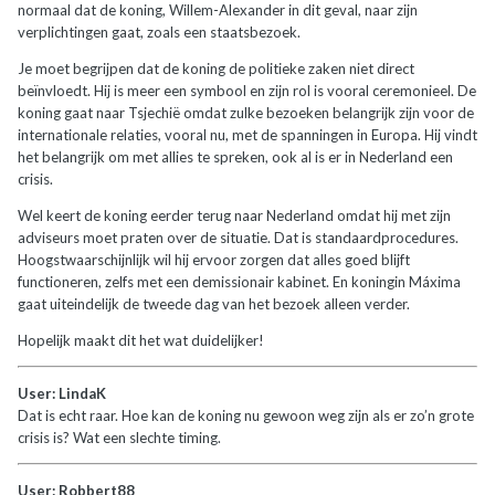
normaal dat de koning, Willem-Alexander in dit geval, naar zijn
verplichtingen gaat, zoals een staatsbezoek.
Je moet begrijpen dat de koning de politieke zaken niet direct
beïnvloedt. Hij is meer een symbool en zijn rol is vooral ceremonieel. De
koning gaat naar Tsjechië omdat zulke bezoeken belangrijk zijn voor de
internationale relaties, vooral nu, met de spanningen in Europa. Hij vindt
het belangrijk om met allies te spreken, ook al is er in Nederland een
crisis.
Wel keert de koning eerder terug naar Nederland omdat hij met zijn
adviseurs moet praten over de situatie. Dat is standaardprocedures.
Hoogstwaarschijnlijk wil hij ervoor zorgen dat alles goed blijft
functioneren, zelfs met een demissionair kabinet. En koningin Máxima
gaat uiteindelijk de tweede dag van het bezoek alleen verder.
Hopelijk maakt dit het wat duidelijker!
User: LindaK
Dat is echt raar. Hoe kan de koning nu gewoon weg zijn als er zo’n grote
crisis is? Wat een slechte timing.
User: Robbert88