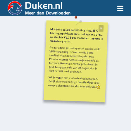
Mis de speciale aanbieding niet. 85%
korting op Private Internet Access VPN,
nu slechts €1,75 per maand en ontvang 4
maanden gratis.
Ervaar ultiem gebruiksgemak en een snelle
VPN-verbinding. Geniet van de beste
kwaliteit voor de scherpste prijs. Met
Private Internet Access kun je moeiteloos
torrents, Usenet en Netflix gebruiken! En
geld-terug-garantie van 30 dagen, dus je
kunt het risicovrij proberen.
Wil je weten hoe je aan de slag kunt gaan?
Bekijk dan onze handige
handleiding
voor
een probleemloze installatie en gebruik.