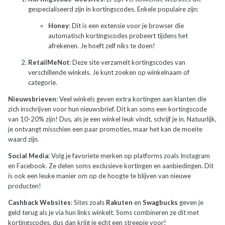
gespecialiseerd zijn in kortingscodes. Enkele populaire zijn:
Honey
: Dit is een extensie voor je browser die
automatisch kortingscodes probeert tijdens het
afrekenen. Je hoeft zelf niks te doen!
RetailMeNot
: Deze site verzamelt kortingscodes van
verschillende winkels. Je kunt zoeken op winkelnaam of
categorie.
Nieuwsbrieven
: Veel winkels geven extra kortingen aan klanten die
zich inschrijven voor hun nieuwsbrief. Dit kan soms een kortingscode
van 10-20% zijn! Dus, als je een winkel leuk vindt, schrijf je in. Natuurlijk,
je ontvangt misschien een paar promoties, maar het kan de moeite
waard zijn.
Social Media
: Volg je favoriete merken op platforms zoals Instagram
en Facebook. Ze delen soms exclusieve kortingen en aanbiedingen. Dit
is ook een leuke manier om op de hoogte te blijven van nieuwe
producten!
Cashback Websites
: Sites zoals
Rakuten
en
Swagbucks
geven je
geld terug als je via hun links winkelt. Soms combineren ze dit met
kortingscodes, dus dan krijg je echt een streepje voor!