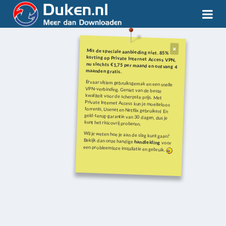
Mis de speciale aanbieding niet. 85%
korting op Private Internet Access VPN,
nu slechts €1,75 per maand en ontvang 4
maanden gratis.
Ervaar ultiem gebruiksgemak en een snelle
VPN-verbinding. Geniet van de beste
kwaliteit voor de scherpste prijs. Met
Private Internet Access kun je moeiteloos
torrents, Usenet en Netflix gebruiken! En
geld-terug-garantie van 30 dagen, dus je
kunt het risicovrij proberen.
Wil je weten hoe je aan de slag kunt gaan?
Bekijk dan onze handige
handleiding
voor
een probleemloze installatie en gebruik.