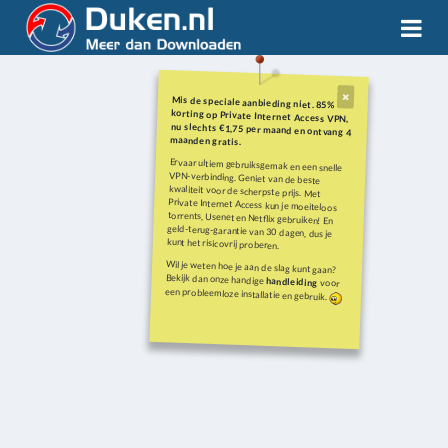
Mis de speciale aanbieding niet. 85%
korting op Private Internet Access VPN,
nu slechts €1,75 per maand en ontvang 4
maanden gratis.
Ervaar ultiem gebruiksgemak en een snelle
VPN-verbinding. Geniet van de beste
kwaliteit voor de scherpste prijs. Met
Private Internet Access kun je moeiteloos
torrents, Usenet en Netflix gebruiken! En
geld-terug-garantie van 30 dagen, dus je
kunt het risicovrij proberen.
Wil je weten hoe je aan de slag kunt gaan?
Bekijk dan onze handige
handleiding
voor
een probleemloze installatie en gebruik.