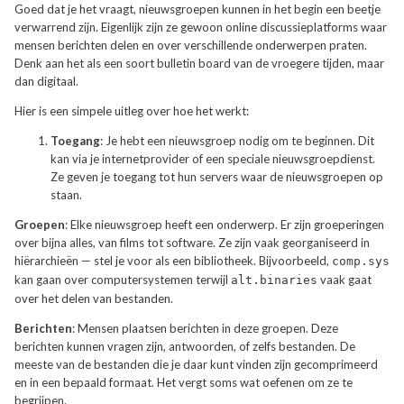
Goed dat je het vraagt, nieuwsgroepen kunnen in het begin een beetje
verwarrend zijn. Eigenlijk zijn ze gewoon online discussieplatforms waar
mensen berichten delen en over verschillende onderwerpen praten.
Denk aan het als een soort bulletin board van de vroegere tijden, maar
dan digitaal.
Hier is een simpele uitleg over hoe het werkt:
Toegang
: Je hebt een nieuwsgroep nodig om te beginnen. Dit
kan via je internetprovider of een speciale nieuwsgroepdienst.
Ze geven je toegang tot hun servers waar de nieuwsgroepen op
staan.
Groepen
: Elke nieuwsgroep heeft een onderwerp. Er zijn groeperingen
over bijna alles, van films tot software. Ze zijn vaak georganiseerd in
hiërarchieën — stel je voor als een bibliotheek. Bijvoorbeeld,
comp.sys
kan gaan over computersystemen terwijl
vaak gaat
alt.binaries
over het delen van bestanden.
Berichten
: Mensen plaatsen berichten in deze groepen. Deze
berichten kunnen vragen zijn, antwoorden, of zelfs bestanden. De
meeste van de bestanden die je daar kunt vinden zijn gecomprimeerd
en in een bepaald formaat. Het vergt soms wat oefenen om ze te
begrijpen.