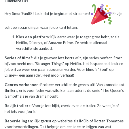
FilmNerd101
Hey SmurfFan88! Leuk dat je begint met streamen!
Er zijn
echt een paar dingen waar je op kunt letten.
Kies een platform
: Kijk eerst waar je toegang toe hebt, zoals
Netflix, Disney+, of Amazon Prime. Ze hebben allemaal
verschillende aanbod.
Series of films?
: Als je gewoon iets korts wilt, zijn series perfect. Start
bijvoorbeeld met "Stranger Things" op Netflix. Het is spannend, leuk en
je bent zo weer een paar seizoenen verder. Voor films is "Soul" op
Disney+ een aanrader. Heel mooi verhaal!
Genres verkennen
: Probeer verschillende genres uit! Van komedie tot
thrillers, er is voor ieder wat wils. Een aanrader is de serie "The Queen’s
Gambit" als je van drama houdt.
Bekijk trailers
: Voor je iets kijkt, check even de trailer. Zo weet je of
het iets voor jou is!
Beoordelingen
: Kijk gerust op websites als IMDb of Rotten Tomatoes
voor beoordelingen. Dat helpt je om een idee te krijgen van wat