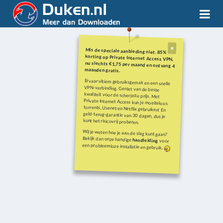
Mis de speciale aanbieding niet. 85%
korting op Private Internet Access VPN,
nu slechts €1,75 per maand en ontvang 4
maanden gratis.
Ervaar ultiem gebruiksgemak en een snelle
VPN-verbinding. Geniet van de beste
kwaliteit voor de scherpste prijs. Met
Private Internet Access kun je moeiteloos
torrents, Usenet en Netflix gebruiken! En
geld-terug-garantie van 30 dagen, dus je
kunt het risicovrij proberen.
Wil je weten hoe je aan de slag kunt gaan?
Bekijk dan onze handige
handleiding
voor
een probleemloze installatie en gebruik.