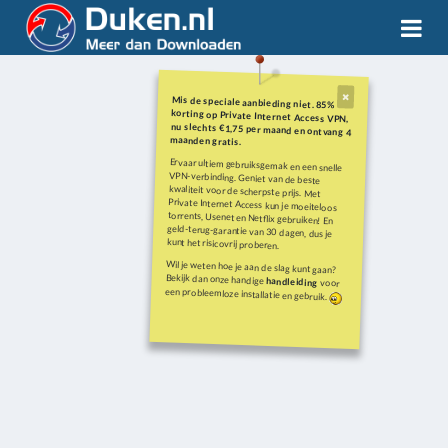
Mis de speciale aanbieding niet. 85%
korting op Private Internet Access VPN,
nu slechts €1,75 per maand en ontvang 4
maanden gratis.
Ervaar ultiem gebruiksgemak en een snelle
VPN-verbinding. Geniet van de beste
kwaliteit voor de scherpste prijs. Met
Private Internet Access kun je moeiteloos
torrents, Usenet en Netflix gebruiken! En
geld-terug-garantie van 30 dagen, dus je
kunt het risicovrij proberen.
Wil je weten hoe je aan de slag kunt gaan?
Bekijk dan onze handige
handleiding
voor
een probleemloze installatie en gebruik.