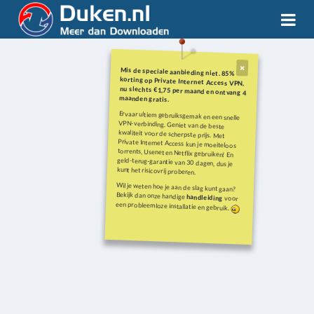
Mis de speciale aanbieding niet. 85%
korting op Private Internet Access VPN,
nu slechts €1,75 per maand en ontvang 4
maanden gratis.
Ervaar ultiem gebruiksgemak en een snelle
VPN-verbinding. Geniet van de beste
kwaliteit voor de scherpste prijs. Met
Private Internet Access kun je moeiteloos
torrents, Usenet en Netflix gebruiken! En
geld-terug-garantie van 30 dagen, dus je
kunt het risicovrij proberen.
Wil je weten hoe je aan de slag kunt gaan?
Bekijk dan onze handige
handleiding
voor
een probleemloze installatie en gebruik.