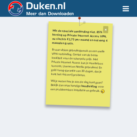
Mis de speciale aanbieding niet. 85%
korting op Private Internet Access VPN,
nu slechts €1,75 per maand en ontvang 4
maanden gratis.
Ervaar ultiem gebruiksgemak en een snelle
VPN-verbinding. Geniet van de beste
kwaliteit voor de scherpste prijs. Met
Private Internet Access kun je moeiteloos
torrents, Usenet en Netflix gebruiken! En
geld-terug-garantie van 30 dagen, dus je
kunt het risicovrij proberen.
Wil je weten hoe je aan de slag kunt gaan?
Bekijk dan onze handige
handleiding
voor
een probleemloze installatie en gebruik.