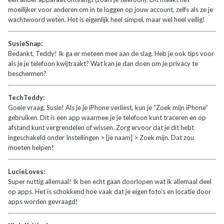
moeilijker voor anderen om in te loggen op jouw account, zelfs als ze je
wachtwoord weten. Het is eigenlijk heel simpel, maar wel heel veilig!
SusieSnap:
Bedankt, Teddy! Ik ga er meteen mee aan de slag. Heb je ook tips voor
als je je telefoon kwijtraakt? Wat kan je dan doen om je privacy te
beschermen?
TechTeddy:
Goeie vraag, Susie! Als je je iPhone verliest, kun je “Zoek mijn iPhone”
gebruiken. Dit is een app waarmee je je telefoon kunt traceren en op
afstand kunt vergrendelen of wissen. Zorg ervoor dat je dit hebt
ingeschakeld onder Instellingen > [je naam] > Zoek mijn. Dat zou
moeten helpen!
LucieLoves:
Super nuttig allemaal! Ik ben echt gaan doorlopen wat ik allemaal deel
op apps. Het is schokkend hoe vaak dat je eigen foto’s en locatie door
apps worden gevraagd!