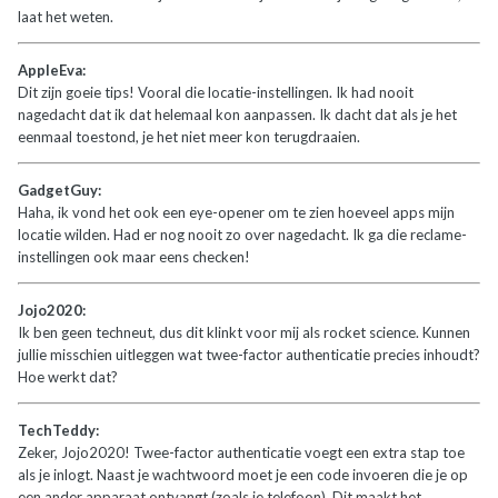
laat het weten.
AppleEva:
Dit zijn goeie tips! Vooral die locatie-instellingen. Ik had nooit
nagedacht dat ik dat helemaal kon aanpassen. Ik dacht dat als je het
eenmaal toestond, je het niet meer kon terugdraaien.
GadgetGuy:
Haha, ik vond het ook een eye-opener om te zien hoeveel apps mijn
locatie wilden. Had er nog nooit zo over nagedacht. Ik ga die reclame-
instellingen ook maar eens checken!
Jojo2020:
Ik ben geen techneut, dus dit klinkt voor mij als rocket science. Kunnen
jullie misschien uitleggen wat twee-factor authenticatie precies inhoudt?
Hoe werkt dat?
TechTeddy:
Zeker, Jojo2020! Twee-factor authenticatie voegt een extra stap toe
als je inlogt. Naast je wachtwoord moet je een code invoeren die je op
een ander apparaat ontvangt (zoals je telefoon). Dit maakt het