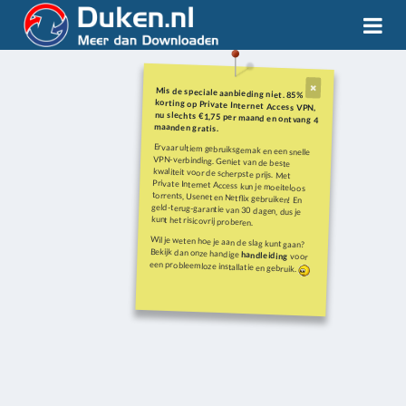
Mis de speciale aanbieding niet. 85%
korting op Private Internet Access VPN,
nu slechts €1,75 per maand en ontvang 4
maanden gratis.
Ervaar ultiem gebruiksgemak en een snelle
VPN-verbinding. Geniet van de beste
kwaliteit voor de scherpste prijs. Met
Private Internet Access kun je moeiteloos
torrents, Usenet en Netflix gebruiken! En
geld-terug-garantie van 30 dagen, dus je
kunt het risicovrij proberen.
Wil je weten hoe je aan de slag kunt gaan?
Bekijk dan onze handige
handleiding
voor
een probleemloze installatie en gebruik.