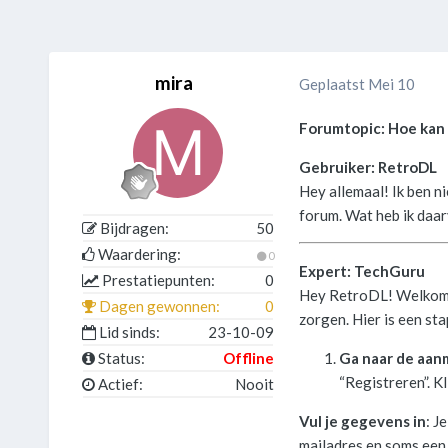
mira
Geplaatst
Mei 10
Forumtopic: Hoe kan 
Gebruiker: RetroDL
Hey allemaal! Ik ben n
forum. Wat heb ik daar
Bijdragen:
50
Waardering:
0
Expert: TechGuru
Prestatiepunten:
0
Hey RetroDL! Welkom o
Dagen gewonnen:
0
zorgen. Hier is een st
Lid sinds:
23-10-09
Status:
Offline
Ga naar de aan
“Registreren”. Kl
Actief:
Nooit
Vul je gegevens in
: J
mailadres en soms een 