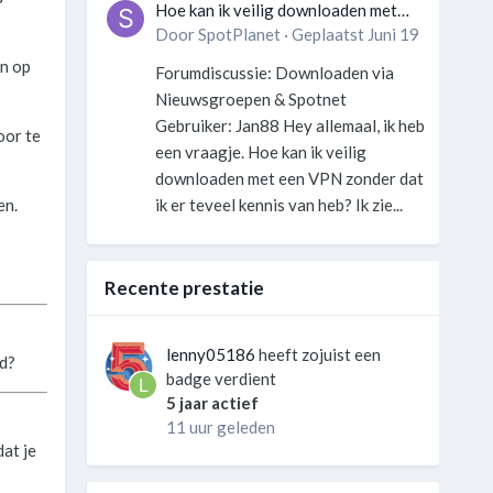
Hoe kan ik veilig downloaden met
een VPN zonder technische kennis?
Door
SpotPlanet
·
Geplaatst
Juni 19
en op
Forumdiscussie: Downloaden via
Nieuwsgroepen & Spotnet
Gebruiker: Jan88 Hey allemaal, ik heb
oor te
een vraagje. Hoe kan ik veilig
downloaden met een VPN zonder dat
en.
ik er teveel kennis van heb? Ik zie...
Recente prestatie
lenny05186
heeft zojuist een
ld?
badge verdient
5 jaar actief
11 uur geleden
at je