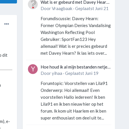
Wat is er gebeurd met Davey Hearn
en de vandalisatie van het
Door
Vraagbaak
·
Geplaatst
Juni 21
Washington Reflecting Pool?
Forumdiscussie: Davey Hearn:
Former Olympian Denies Vandalising
Washington Reflecting Pool
Gebruiker: SportFan123 Hey
allemaal! Wat is er precies gebeurd
met Davey Hearn? Ik las iets over...
 dit
Hoe houd ik al mijn bestanden netjes
georganiseerd zonder gek te
Door
yihaa
·
Geplaatst
Juni 19
worden?
Forumtopic: Voorstellen van Lila91
n
Onderwerp: Hoi allemaal! Even
voorstellen Hallo iedereen! Ik ben
Lila91 en ik ben nieuw hier op het
forum. Ik kom uit Haarlem en ik ben
super enthousiast om deel uit te...
m), e-
s