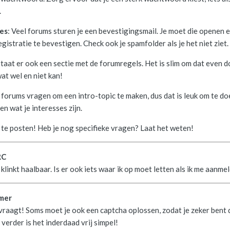
.
res
: Veel forums sturen je een bevestigingsmail. Je moet die openen 
registratie te bevestigen. Check ook je spamfolder als je het niet ziet.
staat er ook een sectie met de forumregels. Het is slim om dat even d
at wel en niet kan!
forums vragen om een intro-topic te maken, dus dat is leuk om te do
en wat je interesses zijn.
m te posten! Heb je nog specifieke vragen? Laat het weten!
RC
linkt haalbaar. Is er ook iets waar ik op moet letten als ik me aanme
mer
 vraagt! Soms moet je ook een captcha oplossen, zodat je zeker bent d
verder is het inderdaad vrij simpel!