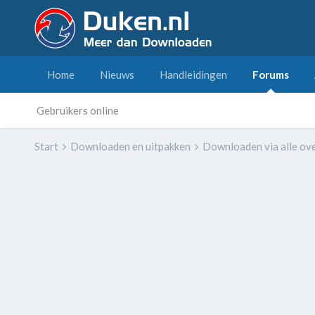
Home
Nieuws
Handleidingen
Forums
Gebruikers online
Start
Downloaden en uitpakken
Downloaden via alle ov