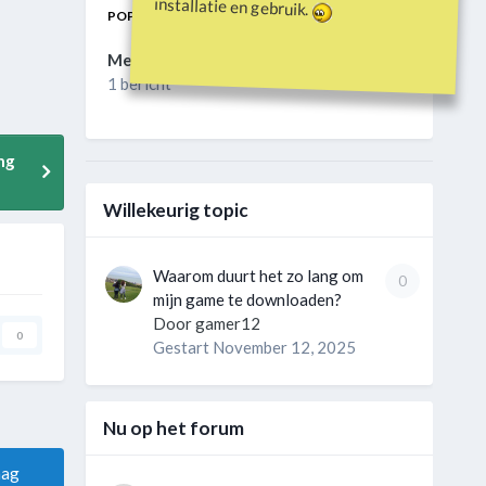
installatie en gebruik.
POPULAIRE DAGEN
Mei 10 2026
1 bericht
ng
Willekeurig topic
Waarom duurt het zo lang om
0
mijn game te downloaden?
Door
gamer12
0
Gestart
November 12, 2025
Nu op het forum
aag