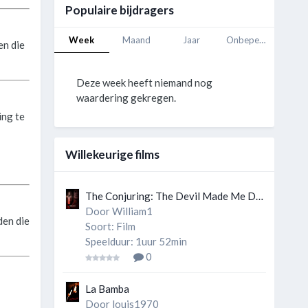
Populaire bijdragers
Week
Maand
Jaar
Onbeperkt
en die
Deze week heeft niemand nog
waardering gekregen.
ing te
Willekeurige films
The Conjuring: The Devil Made Me Do
It
Door
William1
den die
Soort: Film
Speelduur: 1uur 52min
0
La Bamba
Door
louis1970