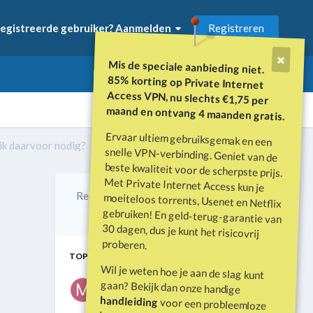
Registreren
egistreerde gebruiker? Aanmelden
Mis de speciale aanbieding niet.
85% korting op Private Internet
Access VPN, nu slechts €1,75 per
maand en ontvang 4 maanden gratis.
Ervaar ultiem gebruiksgemak en een
snelle VPN-verbinding. Geniet van de
beste kwaliteit voor de scherpste prijs.
Met Private Internet Access kun je
moeiteloos torrents, Usenet en Netflix
gebruiken! En geld-terug-garantie van
30 dagen, dus je kunt het risicovrij
ik daarvoor nodig?
Alle activiteit
Reacties
Gemaakt
Laatste reactie
0
Mei 10
Mei 10
proberen.
TOP POSTERS IN DIT TOPIC
Wil je weten hoe je aan de slag kunt
mira
gaan? Bekijk dan onze handige
1 bericht
handleiding
voor een probleemloze