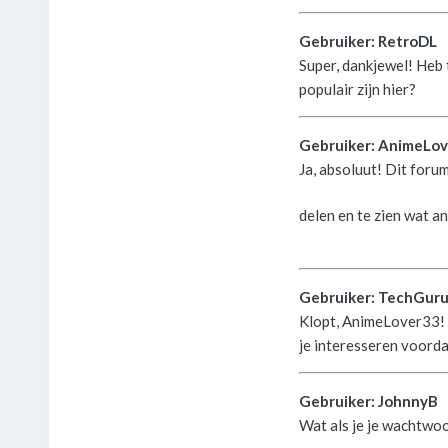
Gebruiker: RetroDL
Super, dankjewel! Heb
populair zijn hier?
Gebruiker: AnimeLo
Ja, absoluut! Dit forum
delen en te zien wat a
Gebruiker: TechGur
Klopt, AnimeLover33! E
je interesseren voordat 
Gebruiker: JohnnyB
Wat als je je wachtwoo