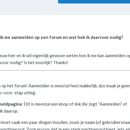
ik me aanmelden op een forum en wat heb ik daarvoor nodig?
ieuw hier en ik wil eigenlijk gewoon weten hoe ik me kan aanmelden op
voor nodig? Is het moeilijk? Thanks!
p het forum! Aanmelden is meestal heel makkelijk, dus maak je gee
ap-voor-stap uitleg:
meldpagina
: Dit is meestal een knop of link die zegt “Aanmelden” of
ik daarop.
e moet vaak een paar dingen invullen, zoals je naam (of gebruikersnaa
wachtwoord. Zorg ervoor dat je een sterk wachtwoord kiest, iets al