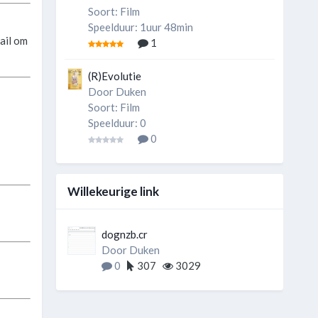
Soort: Film
Speelduur: 1uur 48min
mail om
1
(R)Evolutie
Door
Duken
Soort: Film
Speelduur: 0
0
Willekeurige link
dognzb.cr
Door
Duken
0
307
3029