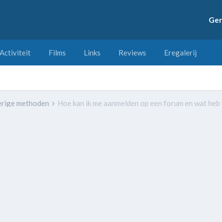
Ger
Activiteit
Films
Links
Reviews
Eregalerij
erige methoden
Hoe kan ik me aanmelden op een forum en wat heb 