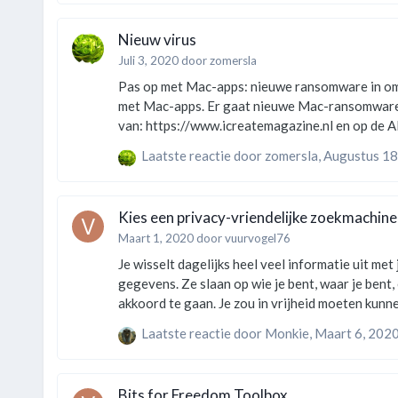
Nieuw virus
Juli 3, 2020
door
zomersla
Pas op met Mac-apps: nieuwe ransomware in omloop Virussen en andere kwaadaardige software komen gelukkig niet vaak voor op een Mac, maar je kunt 
met Mac-apps. Er gaat nieuwe Mac-ransomware rond, die bestand
van: https://www.icreat
Laatste reactie door
zomersla
,
Augustus 18
Kies een privacy-vriendelijke zoekmachine
Maart 1, 2020
door
vuurvogel76
Je wisselt dagelijks heel veel informatie uit met je zoekmachine. Ki
gegevens. Ze slaan op wie je bent, waar je bent
akkoord te gaan. Je zou in vrijheid moeten kunn
Laatste reactie door
Monkie
,
Maart 6, 202
Bits for Freedom Toolbox