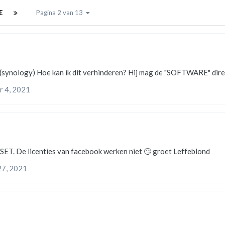
E
Pagina 2 van 13
jn nas server (synology) Hoe kan ik dit verhinderen? Hij mag de "SOFTWARE" 
 4, 2021
Hallo , Wie heeft een oplossing voor activatie ESET. De licenties van facebook werken niet 🙄 groet Leffeblond
7, 2021