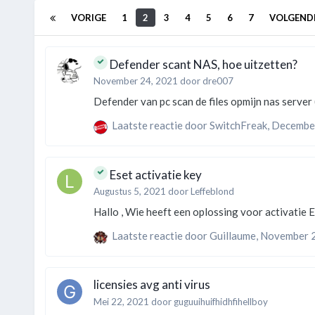
VORIGE
1
2
3
4
5
6
7
VOLGEND
Defender scant NAS, hoe uitzetten?
November 24, 2021
door
dre007
Defender van pc scan de files opmi
Laatste reactie door
SwitchFreak
,
December
Eset activatie key
Augustus 5, 2021
door
Leffeblond
Laatste reactie door
Guillaume
,
November 2
licensies avg anti virus
Mei 22, 2021
door
guguuihuifhidhfihellboy