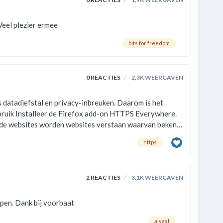
//toolbox.bitsoffreedom.nl/overzicht/ Hier heb je een hele overzicht hoe je alles zo veilig mogelijk kunt doen. Veel plezier ermee
bits for freedom
0
REACTIES
2,3K
WEERGAVEN
ls datadiefstal en privacy-inbreuken. Daarom is het
ende websites worden websites verstaan waarvan bekend
rom aan te leren altijd https:// te schrijven …
https
2
REACTIES
3,1K
WEERGAVEN
Hallo, Mijn anti virus is Avast en telkens ik mijn home banking wil openen krijg ik dit bericht. Kan er iemand daarbij helpen. Dank bij voorbaat
alvast