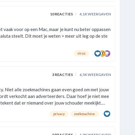
10
REACTIES
4,1K
WEERGAVEN
uit leg op de ste
virus
3
REACTIES
6,5K
WEERGAVEN
jouw
wordt verkocht aan adverteerders. Daar hoef je niet mee
etekent dat er niemand over jouw schouder meekijkt.
 niet en adverteerders niet. Een aantal privacy-vriendelijke zoekmachines op een rij Startpage.com is een van de meest priv…
privacy
zoekmachine
0
REACTIES
1,9K
WEERGAVEN