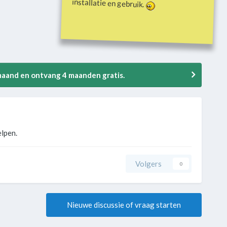
installatie en gebruik.
 maand en ontvang 4 maanden gratis.
elpen.
Volgers
0
Nieuwe discussie of vraag starten