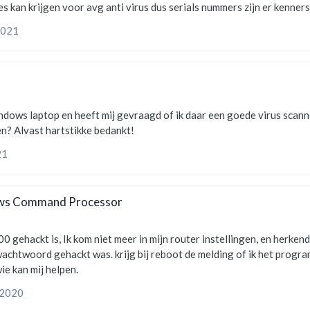
hallo ik ben op zoek naar een site waar je licensies kan krijgen voor avg
2021
virus scanner vinden die ik gratis kan downloaden? Alvast hartstikke bedankt!
21
ows Command Processor
oord niet meer, en kan mijn wachtwoord
ijziging aante brengen op deze computer. wie kan mij helpen.
 2020