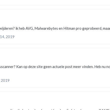
rwijderen? ik heb AVG, Malwarebytes en Hitman pro geprobeerd, maar
 14, 2019
 Maar begrijp dat Norton toch
, 2019