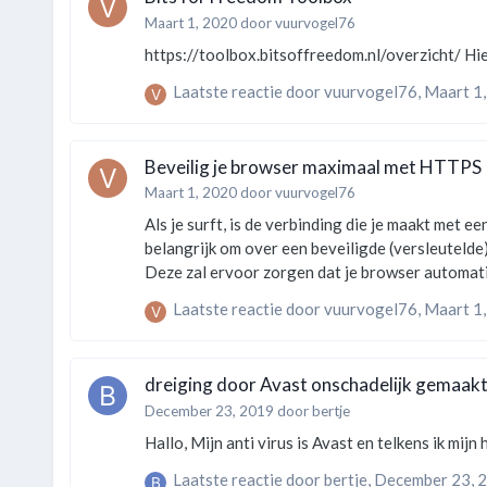
Maart 1, 2020
door
vuurvogel76
Laatste reactie door
vuurvogel76
,
Maart 1
Beveilig je browser maximaal met HTTPS
Maart 1, 2020
door
vuurvogel76
Als je surft, is de verbinding die je maakt met 
belangrijk om over een beveiligde (versleutelde) verbinding te surfen. Dat ka
Deze zal ervoor zorgen dat je browser automat
is dat ze HTTPS bieden. Soms staat een website n
Laatste reactie door
vuurvogel76
,
Maart 1
dreiging door Avast onschadelijk gemaak
December 23, 2019
door
bertje
Laatste reactie door
bertje
,
December 23, 