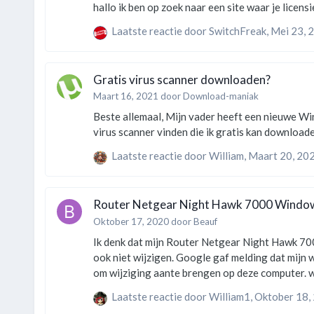
Laatste reactie door
SwitchFreak
,
Mei 23, 
Gratis virus scanner downloaden?
Maart 16, 2021
door
Download-maniak
Beste allemaal, Mijn vader heeft een nieuwe Windows laptop en heeft mij gevraagd of ik daar een goede virus scanner op wil zetten. Nu is mijn vraag waar kan ik een goede
Laatste reactie door
William
,
Maart 20, 20
Router Netgear Night Hawk 7000 Wind
Oktober 17, 2020
door
Beauf
Ik denk dat mijn Router Netgear Night Hawk 7000 gehackt is, Ik kom niet meer in mijn router instellingen, en herkend mijn wachtw
ook niet wijzigen. Google gaf melding dat mijn wachtwoord gehackt was. krijg bij reboot de melding of ik het programma Windows Command Processor toestemming geef
om w
Laatste reactie door
William1
,
Oktober 18,