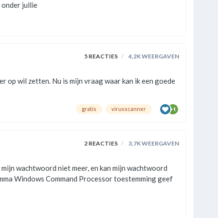
 anti virus dus serials nummers zijn er kenners onder jullie
5
REACTIES
4,2K
WEERGAVEN
gratis
virusscanner
2
REACTIES
3,7K
WEERGAVEN