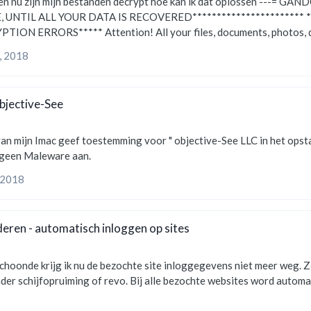
A IS RECOVERED*********************** *****FAILING TO DO SO, WILL RESULT IN YOUR
abases and other important files are encrypted and
, 2018
bjective-See
lus , Malewarebytes Free geeft geen Maleware aan.
 2018
jderen - automatisch inloggen op sites
onde krijg ik nu de bezochte site inloggegevens niet meer weg. Zow
onder schijfopruiming of revo. Bij alle bezochte websites word autom