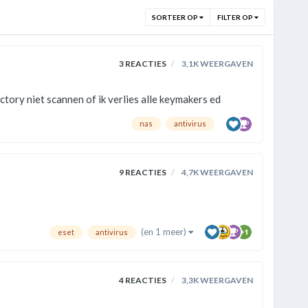
SORTEER OP
FILTER OP
3
REACTIES
3,1K
WEERGAVEN
directory niet scannen of ik verlies alle keymakers ed
nas
antivirus
9
REACTIES
4,7K
WEERGAVEN
(en 1 meer)
eset
antivirus
4
REACTIES
3,3K
WEERGAVEN