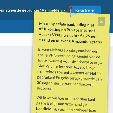
Registreren
egistreerde gebruiker? Aanmelden
Mis de speciale aanbieding niet.
85% korting op Private Internet
Access VPN, nu slechts €1,75 per
maand en ontvang 4 maanden gratis.
Ervaar ultiem gebruiksgemak en een
snelle VPN-verbinding. Geniet van de
beste kwaliteit voor de scherpste prijs.
Met Private Internet Access kun je
moeiteloos torrents, Usenet en Netflix
gebruiken! En geld-terug-garantie van
30 dagen, dus je kunt het risicovrij
Alle activiteit
proberen.
Wil je weten hoe je aan de slag kunt
gaan? Bekijk dan onze handige
handleiding
voor een probleemloze