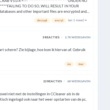
(en 1 meer)
decrypt
encryt
3
REACTIES
2,7K
WEERGAVEN
ios
mac
22
REACTIES
6K
WEERGAVEN
el niet met de instellingen in CCleaner als in de
atisch ingelogd ook naar het weer opstarten van de pc.