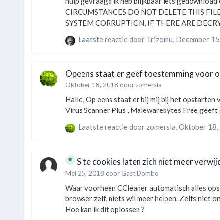
hulp gevraagd ik heb blijkbaar iets gedownload en nu zijn mijn bestanden decrypt hoe kan ik dat oplossen ---= GANDCRAB V5.0.4 =--- ***********************UNDER NO
CIRCUMSTANCES DO NOT DELETE THIS FILE, UNTIL ALL YOUR DAT
SYSTEM CORRUPTION, IF THERE ARE DECRYPTION ERRORS***** Attention! All your files, documents, photos, dat
have the extension: .FWNUSMP The only method of recovering files is to purchase an unique private key. Only we can give you this key and only we can recover your files.
Laatste reactie door
Trizomu
,
December 15
The server wit…
Opeens staat er geef toestemming voor o
Oktober 18, 2018
door
zomersla
Hallo, Op eens staat er bij mij bij het opstarten van mijn Imac geef toestemming voor " objective-See LLC in het opstart scherm? Zie bijlage, hoe kom ik hiervan af. Gebruik
Virus Scanner P
Laatste reactie door
zomersla
,
Oktober 18,
Site cookies laten zich niet meer verwi
Mei 25, 2018
door Gast Dombo
Waar voorheen CCleaner automatisch alles opscho
browser zelf, niets wil meer helpen. Zelfs niet 
Hoe kan ik dit oplossen ?