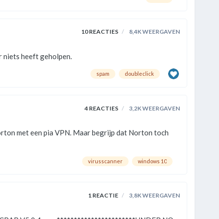
10
REACTIES
8,4K
WEERGAVEN
 niets heeft geholpen.
spam
doubleclick
4
REACTIES
3,2K
WEERGAVEN
virusscanner
windows 10
1
REACTIE
3,8K
WEERGAVEN