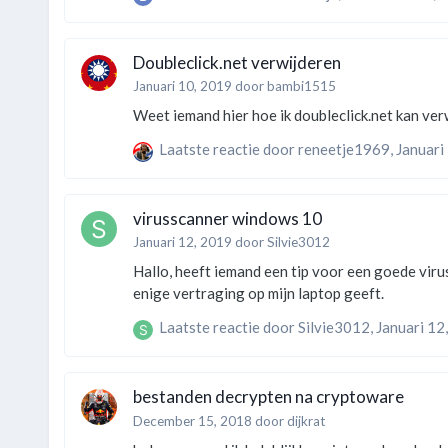
Doubleclick.net verwijderen
Januari 10, 2019
door
bambi1515
Weet iemand hier hoe ik doubleclick.net kan ve
Laatste reactie door
reneetje1969
,
Januari
virusscanner windows 10
Januari 12, 2019
door
Silvie3012
Hallo, heeft iemand een tip voor een goede virusscanner? Kan op deze site geen actuele post meer vinden. Heb nu norton met een pia VPN.
enige vertraging op mijn laptop geeft.
Laatste reactie door
Silvie3012
,
Januari 12
bestanden decrypten na cryptoware
December 15, 2018
door
dijkrat