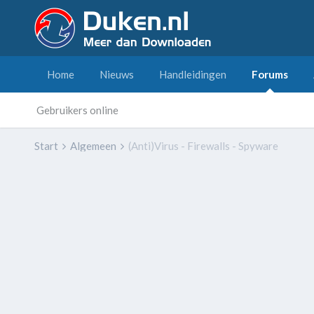
Home
Nieuws
Handleidingen
Forums
Gebruikers online
Start
Algemeen
(Anti)Virus - Firewalls - Spyware