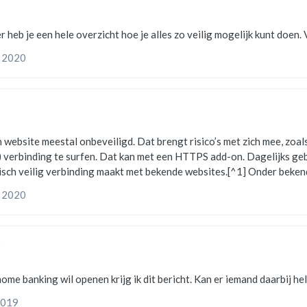
https:
, 2020
een website meestal onbeveiligd. Dat brengt risico’s met zich mee, zoa
n met een HTTPS add-on. Dagelijks gebruik Installeer de Firefox add-on HTTPS Everywhere.
isch veilig verbinding maakt met bekende websites.[^1] Onder bek
iet in deze lijst, maar biedt de website wel HTTPS. Probeer jezelf daa
, 2020
t
2019