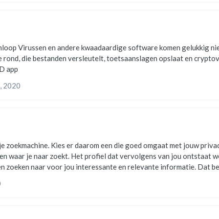
nu beter oppassen
en versleutelt, toetsaanslagen opslaat en cryptovaluta steelt. Dit moet je weten > meer 
emagazine.nl en op de AD app
, 2020
es er daarom een die goed omgaat met jouw privacy. Niet alle zoekmachines gaan even goed om met 
, en waar je naar zoekt. Het profiel dat vervolgens van jou ontstaat 
en zoeken naar voor jou interessante en relevante informatie. Dat b
Bedrijven niet, overheden
0