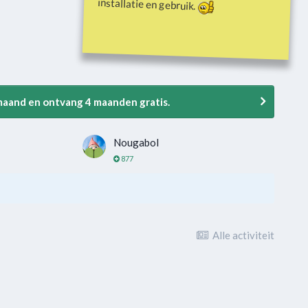
installatie en gebruik.
 maand en ontvang 4 maanden gratis.
Nougabol
877
Alle activiteit