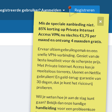
Registreren
egistreerde gebruiker? Aanmelden
Mis de speciale aanbieding niet.
85% korting op Private Internet
Access VPN, nu slechts €1,75 per
maand en ontvang 4 maanden gratis.
Ervaar ultiem gebruiksgemak en een
snelle VPN-verbinding. Geniet van de
beste kwaliteit voor de scherpste prijs.
Met Private Internet Access kun je
moeiteloos torrents, Usenet en Netflix
gebruiken! En geld-terug-garantie van
30 dagen, dus je kunt het risicovrij
Alle activiteit
proberen.
Wil je weten hoe je aan de slag kunt
gaan? Bekijk dan onze handige
handleiding
voor een probleemloze