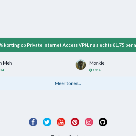
5% korting op Private Internet Access VPN, nu slechts €1,75 per
h Meh
Monkie
414
1.314
Meer tonen...