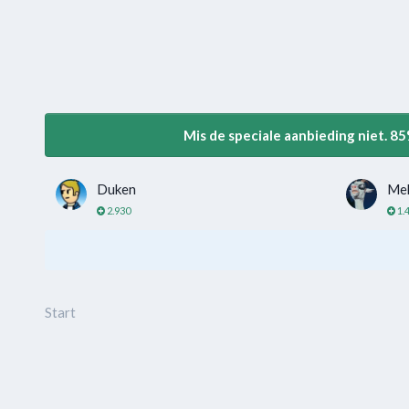
Mis de speciale aanbieding niet. 8
Duken
Me
2.930
1.
Start