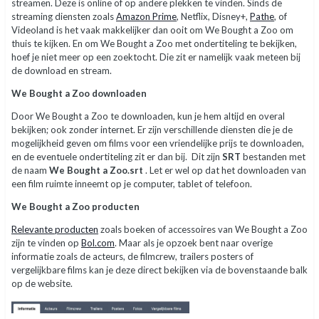
streamen. Deze is online of op andere plekken te vinden. Sinds de
streaming diensten zoals
Amazon Prime
, Netflix, Disney+,
Pathe
, of
Videoland is het vaak makkelijker dan ooit om We Bought a Zoo om
thuis te kijken. En om We Bought a Zoo met ondertiteling te bekijken,
hoef je niet meer op een zoektocht. Die zit er namelijk vaak meteen bij
de download en stream.
We Bought a Zoo downloaden
Door We Bought a Zoo te downloaden, kun je hem altijd en overal
bekijken; ook zonder internet. Er zijn verschillende diensten die je de
mogelijkheid geven om films voor een vriendelijke prijs te downloaden,
en de eventuele ondertiteling zit er dan bij. Dit zijn
SRT
bestanden met
de naam
We Bought a Zoo.srt
. Let er wel op dat het downloaden van
een film ruimte inneemt op je computer, tablet of telefoon.
We Bought a Zoo producten
Relevante producten
zoals boeken of accessoires van We Bought a Zoo
zijn te vinden op
Bol.com
. Maar als je opzoek bent naar overige
informatie zoals de acteurs, de filmcrew, trailers posters of
vergelijkbare films kan je deze direct bekijken via de bovenstaande balk
op de website.