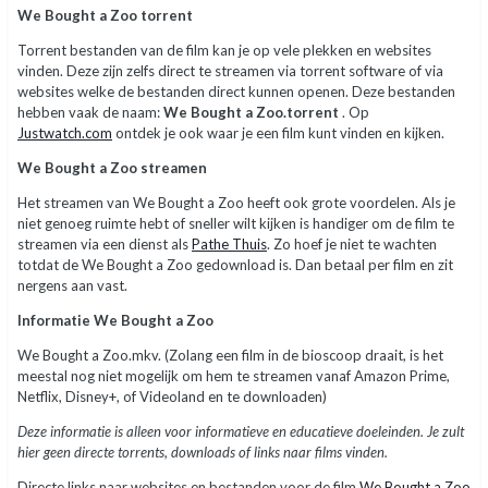
We Bought a Zoo torrent
Torrent bestanden van de film kan je op vele plekken en websites
vinden. Deze zijn zelfs direct te streamen via torrent software of via
websites welke de bestanden direct kunnen openen. Deze bestanden
hebben vaak de naam:
We Bought a Zoo.torrent
. Op
Justwatch.com
ontdek je ook waar je een film kunt vinden en kijken.
We Bought a Zoo streamen
Het streamen van We Bought a Zoo heeft ook grote voordelen. Als je
niet genoeg ruimte hebt of sneller wilt kijken is handiger om de film te
streamen via een dienst als
Pathe Thuis
. Zo hoef je niet te wachten
totdat de We Bought a Zoo gedownload is. Dan betaal per film en zit
nergens aan vast.
Informatie We Bought a Zoo
We Bought a Zoo.mkv. (Zolang een film in de bioscoop draait, is het
meestal nog niet mogelijk om hem te streamen vanaf Amazon Prime,
Netflix, Disney+, of Videoland en te downloaden)
Deze informatie is alleen voor informatieve en educatieve doeleinden. Je zult
hier geen directe torrents, downloads of links naar films vinden.
Directe links naar websites en bestanden voor de film
We Bought a Zoo