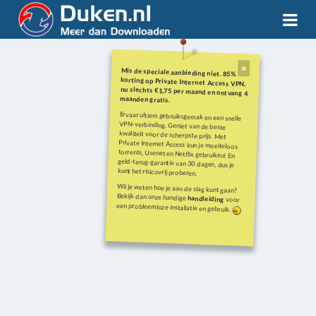
Mis de speciale aanbieding niet. 85%
korting op Private Internet Access VPN,
nu slechts €1,75 per maand en ontvang 4
maanden gratis.
Ervaar ultiem gebruiksgemak en een snelle
VPN-verbinding. Geniet van de beste
kwaliteit voor de scherpste prijs. Met
Private Internet Access kun je moeiteloos
torrents, Usenet en Netflix gebruiken! En
geld-terug-garantie van 30 dagen, dus je
kunt het risicovrij proberen.
Wil je weten hoe je aan de slag kunt gaan?
Bekijk dan onze handige
handleiding
voor
een probleemloze installatie en gebruik.