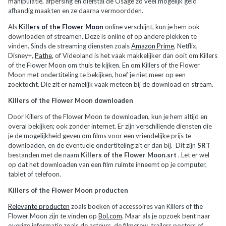
manipulatie, afpersing en diefstal de Osage zo veel mogelijk geld
afhandig maakten en ze daarna vermoordden.
Als
Killers of the Flower Moon
online verschijnt, kun je hem ook
downloaden of streamen. Deze is online of op andere plekken te
vinden. Sinds de streaming diensten zoals
Amazon Prime
, Netflix,
Disney+,
Pathe
, of Videoland is het vaak makkelijker dan ooit om Killers
of the Flower Moon om thuis te kijken. En om Killers of the Flower
Moon met ondertiteling te bekijken, hoef je niet meer op een
zoektocht. Die zit er namelijk vaak meteen bij de download en stream.
Killers of the Flower Moon downloaden
Door Killers of the Flower Moon te downloaden, kun je hem altijd en
overal bekijken; ook zonder internet. Er zijn verschillende diensten die
je de mogelijkheid geven om films voor een vriendelijke prijs te
downloaden, en de eventuele ondertiteling zit er dan bij. Dit zijn
SRT
bestanden met de naam
Killers of the Flower Moon.srt
. Let er wel
op dat het downloaden van een film ruimte inneemt op je computer,
tablet of telefoon.
Killers of the Flower Moon producten
Relevante producten
zoals boeken of accessoires van Killers of the
Flower Moon zijn te vinden op
Bol.com
. Maar als je opzoek bent naar
overige informatie zoals de acteurs, de filmcrew, trailers posters of