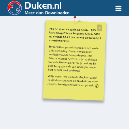
Mis de speciale aanbieding niet. 85%
korting op Private Internet Access VPN,
nu slechts €1,75 per maand en ontvang 4
maanden gratis.
Ervaar ultiem gebruiksgemak en een snelle
VPN-verbinding. Geniet van de beste
kwaliteit voor de scherpste prijs. Met
Private Internet Access kun je moeiteloos
torrents, Usenet en Netflix gebruiken! En
geld-terug-garantie van 30 dagen, dus je
kunt het risicovrij proberen.
Wil je weten hoe je aan de slag kunt gaan?
Bekijk dan onze handige
handleiding
voor
een probleemloze installatie en gebruik.