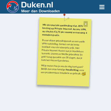
Mis de speciale aanbieding niet. 85%
korting op Private Internet Access VPN,
nu slechts €1,75 per maand en ontvang 4
maanden gratis.
Ervaar ultiem gebruiksgemak en een snelle
VPN-verbinding. Geniet van de beste
kwaliteit voor de scherpste prijs. Met
Private Internet Access kun je moeiteloos
torrents, Usenet en Netflix gebruiken! En
geld-terug-garantie van 30 dagen, dus je
kunt het risicovrij proberen.
Wil je weten hoe je aan de slag kunt gaan?
Bekijk dan onze handige
handleiding
voor
een probleemloze installatie en gebruik.