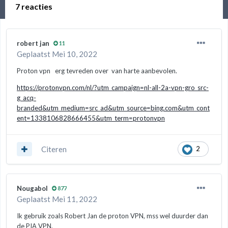
7 reacties
robert jan
11
Geplaatst
Mei 10, 2022
Proton vpn erg tevreden over van harte aanbevolen.
https://protonvpn.com/nl/?utm_campaign=nl-all-2a-vpn-gro_src-
g_acq-
branded&utm_medium=src_ad&utm_source=bing.com&utm_cont
ent=1338106828666455&utm_term=protonvpn
Citeren
2
Nougabol
877
Geplaatst
Mei 11, 2022
Ik gebruik zoals Robert Jan de proton VPN, mss wel duurder dan
de PIA VPN,