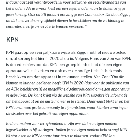
is daarnaast zelf verantwoordelijk voor software- en securityupdates van
het modem. Als je ervoor kiest om een eigen modem aan te sluiten krijg je
geen korting. Ook na 28 januari ontvang je een Connectbox Dit doet Ziggo ,
omdat ze over de mogelijkheid dienen te beschikken om de verbinding te
controleren en je zo service te kunnen verlenen. "
KPN
KPN gaat op een vergelijkbare wijze als Ziggo met het nieuwe beleid
om, al sprong het hier in 2020 al op in. Volgens Hans van Zon van KPN:
is de reden hiervoor dat KPN een groep klanten had die een eigen
apparaat willen inzetten en ook over de nodige technische kennis
beschikken om dat apparaat in te kunnen stellen. Van Zon: "
Om die
klanten te kunnen bedienen heeft KPN in 2020 (dus voor de publicatie van
de ACM beleidsregels) de mogelijkheid geïntroduceerd om eigen apparatuur
te gebruiken. De klant krijgt via de website van KPN uitgebreide informatie
om het apparaat op de juiste manier in te stellen. Daarnaast blijkt er op het
KPN forum een grote community te zijn ontstaan waar klanten ervaringen
uitwisselen over het gebruik van eigen apparatuur.
Reden om daarvoor terughoudend te zijn was dat een eigen modem
ingewikkelder is bij storingen. Indien je een eigen modem hebt vraagt KPN
bij storingen de KPN apparatuur terug te plaatsen, zodat KPN kan