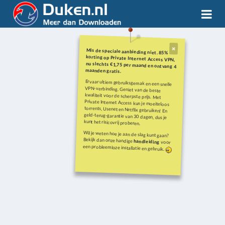
Mis de speciale aanbieding niet. 85%
korting op Private Internet Access VPN,
nu slechts €1,75 per maand en ontvang 4
maanden gratis.
Ervaar ultiem gebruiksgemak en een snelle
VPN-verbinding. Geniet van de beste
kwaliteit voor de scherpste prijs. Met
Private Internet Access kun je moeiteloos
torrents, Usenet en Netflix gebruiken! En
geld-terug-garantie van 30 dagen, dus je
kunt het risicovrij proberen.
Wil je weten hoe je aan de slag kunt gaan?
Bekijk dan onze handige
handleiding
voor
een probleemloze installatie en gebruik.