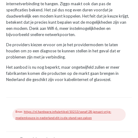
internetverbinding te hangen. Ziggo maakt ook dan pas de
specificaties bekend. Het zal dus nog even duren voordat je
daadwerkelijk een modem kunt koppelen. Het feit dat je keuze krijgt,
betekent dat je precies kunt bepalen wat de mogelijkheden zijn van
een modem. Denk aan Wifi 6, meer instelmogelijkheden en
bijvoorbeeld snellere netwerkpoorten.
De providers kiezen ervoor om je het providermodem te laten
houden om zo een diagnose te kunnen stellen in het geval dat er
problemen zijn met je verbinding.
Het aanbod is nu nog beperkt, maar ongetwijfeld zullen er meer
fabrikanten komen die producten op de markt gaan brengen in
Nederland die geschikt zijn voor kabelinternet of glasvezel.
Bron:
https://nl.hardware.info/artikel/10213/vanaf-28-januari-vrije-
modemkeuze-in-nederland-dit-is-de-stand-van-zaken