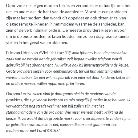
Door voor een eigen modem te kiezen verandert er natuurlijk ook het
een en ander aan de kant van de aanbieder. Mocht er een probleem
zijn met het modem dan wordt dit opgelost en ook zitten er tal van
diagnosemogelijkheden in het modem waarmee de aanbieder, kan
zien of de verbinding in orde is. De meeste providers kiezen ervoor
om je de oude modem te laten houden om zo een diagnose te kunnen
stellen in het geval van problemen.
Eric van Uden van AVM licht toe:
“Bij smartphones is het de normaalste
zaak van de wereld dat de gebruiker zelf bepaalt welke telefoon wordt
gebruikt bij het abonnement. Nu krijg je ook bij internetproviders de keuze.
Grote providers kiezen voor eenheidsworst, terwijl hun klanten andere
wensen hebben. De een wil het gebruik van internet door kinderen beheren
en andere mensen willen apparaten prioriteren.
Dat soort extra zaken vind je doorgaans niet in de modems van de
providers, die zijn vooral bezig om zo min mogelijk functies in te bouwen. Ik
verwacht dat nog steeds veel mensen blij zullen zijn met het
standaardmodem van de provider. Wie meer wensen heeft, krijgt nu de
keuze. Ik verwacht dat de grootste markt voor overstappers te vinden zijn in
de gebruikers van kabelinternet, mensen die op zoek gaan naar een
modemrouter met EuroDOCSIS."