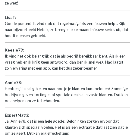
ze weg!
LisaT
:
Goede punten! Ik vind ook dat regelmatig iets vernieuwen helpt. Kijk
naar bijvoorbeeld Netflix; ze brengen elke maand nieuwe series uit, dat
houdt mensen geboeid.
Keesie79
:
Ik vind het ook belangrijk dat je als bedrijf bereikbaar bent. Als ik een
vraag heb en ik krijg geen antwoord, dan ben ik snel weg. Had laatst
zo’n ervaring met een app, kan het dus zeker beamen.
Annie78
:
Hebben jullie al gekeken naar hoe je je klanten kunt belonen? Sommige
bedrijven geven kortingen of speciale deals aan vaste klanten. Dat kan
ook helpen om ze te behouden.
ExpertMatti
:
Ja, Annie78, dat is een hele goede! Beloningen zorgen ervoor dat
klanten zich speciaal voelen. Het is als een extraatje dat laat zien dat je
om ze geeft. Dit kan erg effectief zijn!