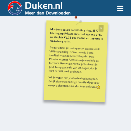
Mis de speciale aanbieding niet. 85%
korting op Private Internet Access VPN,
nu slechts €1,75 per maand en ontvang 4
maanden gratis.
Ervaar ultiem gebruiksgemak en een snelle
VPN-verbinding. Geniet van de beste
kwaliteit voor de scherpste prijs. Met
Private Internet Access kun je moeiteloos
torrents, Usenet en Netflix gebruiken! En
geld-terug-garantie van 30 dagen, dus je
kunt het risicovrij proberen.
Wil je weten hoe je aan de slag kunt gaan?
Bekijk dan onze handige
handleiding
voor
een probleemloze installatie en gebruik.