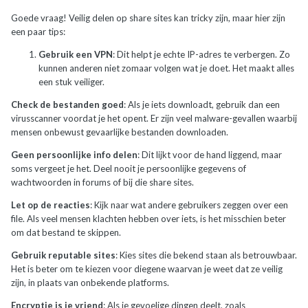
Goede vraag! Veilig delen op share sites kan tricky zijn, maar hier zijn
een paar tips:
Gebruik een VPN
: Dit helpt je echte IP-adres te verbergen. Zo
kunnen anderen niet zomaar volgen wat je doet. Het maakt alles
een stuk veiliger.
Check de bestanden goed
: Als je iets downloadt, gebruik dan een
virusscanner voordat je het opent. Er zijn veel malware-gevallen waarbij
mensen onbewust gevaarlijke bestanden downloaden.
Geen persoonlijke info delen
: Dit lijkt voor de hand liggend, maar
soms vergeet je het. Deel nooit je persoonlijke gegevens of
wachtwoorden in forums of bij die share sites.
Let op de reacties
: Kijk naar wat andere gebruikers zeggen over een
file. Als veel mensen klachten hebben over iets, is het misschien beter
om dat bestand te skippen.
Gebruik reputable sites
: Kies sites die bekend staan als betrouwbaar.
Het is beter om te kiezen voor diegene waarvan je weet dat ze veilig
zijn, in plaats van onbekende platforms.
Encryptie is je vriend
: Als je gevoelige dingen deelt, zoals