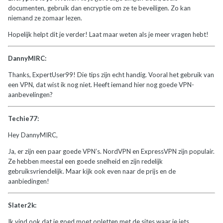
documenten, gebruik dan encryptie om ze te beveiligen. Zo kan
niemand ze zomaar lezen.
Hopelijk helpt dit je verder! Laat maar weten als je meer vragen hebt!
DannyMIRC:
Thanks, ExpertUser99! Die tips zijn echt handig. Vooral het gebruik van
een VPN, dat wist ik nog niet. Heeft iemand hier nog goede VPN-
aanbevelingen?
Techie77:
Hey DannyMIRC,
Ja, er zijn een paar goede VPN’s. NordVPN en ExpressVPN zijn populair.
Ze hebben meestal een goede snelheid en zijn redelijk
gebruiksvriendelijk. Maar kijk ook even naar de prijs en de
aanbiedingen!
Slater2k:
Ik vind ook dat je goed moet opletten met de sites waar je iets