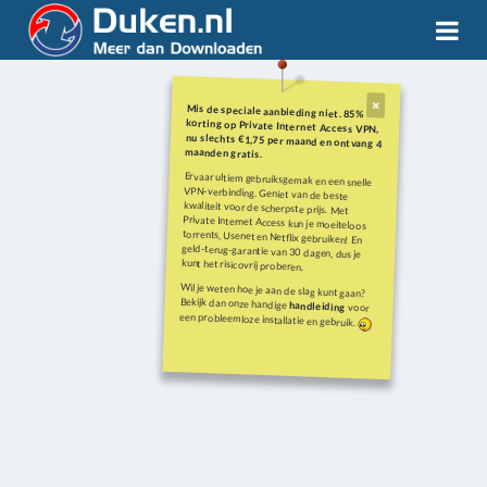
Mis de speciale aanbieding niet. 85%
korting op Private Internet Access VPN,
nu slechts €1,75 per maand en ontvang 4
maanden gratis.
Ervaar ultiem gebruiksgemak en een snelle
VPN-verbinding. Geniet van de beste
kwaliteit voor de scherpste prijs. Met
Private Internet Access kun je moeiteloos
torrents, Usenet en Netflix gebruiken! En
geld-terug-garantie van 30 dagen, dus je
kunt het risicovrij proberen.
Wil je weten hoe je aan de slag kunt gaan?
Bekijk dan onze handige
handleiding
voor
een probleemloze installatie en gebruik.