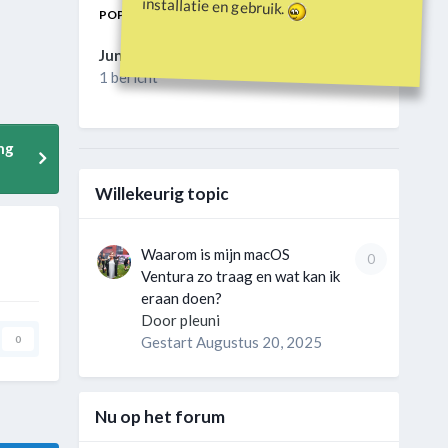
installatie en gebruik.
POPULAIRE DAGEN
Jun 9 2026
1 bericht
ng
Willekeurig topic
Waarom is mijn macOS
0
Ventura zo traag en wat kan ik
eraan doen?
Door
pleuni
0
Gestart
Augustus 20, 2025
Nu op het forum