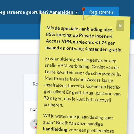
Registreren
egistreerde gebruiker? Aanmelden
Mis de speciale aanbieding niet.
85% korting op Private Internet
Access VPN, nu slechts €1,75 per
maand en ontvang 4 maanden gratis.
Ervaar ultiem gebruiksgemak en een
snelle VPN-verbinding. Geniet van de
beste kwaliteit voor de scherpste prijs.
Met Private Internet Access kun je
moeiteloos torrents, Usenet en Netflix
gebruiken! En geld-terug-garantie van
30 dagen, dus je kunt het risicovrij
Alle activiteit
Reacties
Gemaakt
Laatste reactie
0
Jun 9
Jun 9
proberen.
TOP POSTERS IN DIT TOPIC
Wil je weten hoe je aan de slag kunt
Vraagbaak
gaan? Bekijk dan onze handige
1 bericht
handleiding
voor een probleemloze