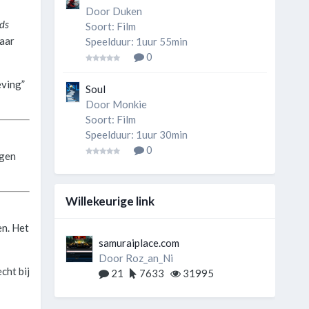
Door
Duken
ds
Soort: Film
maar
Speelduur: 1uur 55min
0
eving”
Soul
Door
Monkie
Soort: Film
Speelduur: 1uur 30min
0
ngen
Willekeurige link
en. Het
samuraiplace.com
Door
Roz_an_Ni
cht bij
21
7633
31995