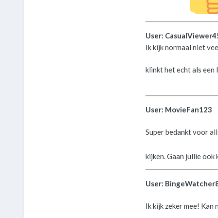
User: CasualViewer4
Ik kijk normaal niet ve
klinkt het echt als ee
User: MovieFan123
Super bedankt voor alle
kijken. Gaan jullie ook
User: BingeWatcher
Ik kijk zeker mee! Kan