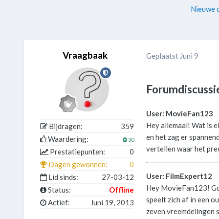
Nieuwe d
Vraagbaak
Geplaatst
Juni 9
Forumdiscussi
User: MovieFan123
Hey allemaal! Wat is e
Bijdragen:
359
en het zag er spannend
Waardering:
30
vertellen waar het pre
Prestatiepunten:
0
Dagen gewonnen:
0
User: FilmExpert12
Lid sinds:
27-03-12
Hey MovieFan123! Go
Status:
Offline
speelt zich af in een o
Actief:
Juni 19, 2013
zeven vreemdelingen sa