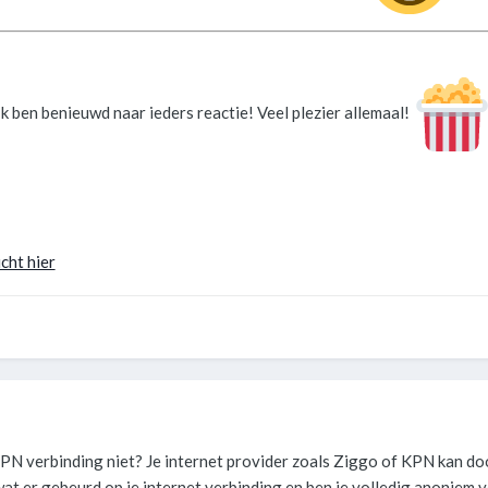
Ik ben benieuwd naar ieders reactie! Veel plezier allemaal!
cht hier
 VPN verbinding niet? Je internet provider zoals Ziggo of KPN kan do
at er gebeurd op je internet verbinding en ben je volledig anoniem 