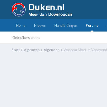
Home
Nieuws
Handleidingen
Forums
Gebruikers online
Start
Algemeen
Algemeen