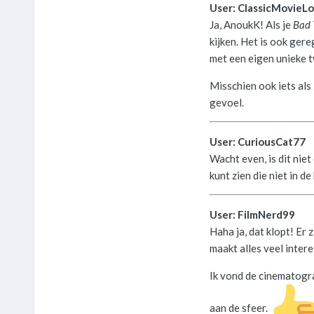
User: ClassicMovieL
Ja, AnoukK! Als je
Bad 
kijken. Het is ook ger
met een eigen unieke t
Misschien ook iets als
gevoel.
User: CuriousCat77
Wacht even, is dit niet
kunt zien die niet in d
User: FilmNerd99
Haha ja, dat klopt! Er 
maakt alles veel intere
Ik vond de cinematograf
aan de sfeer.