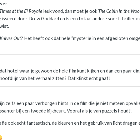
over
Times at the El Royale
leuk vond, dan moet je ook
The Cabin in the Woo
egisseerd door Drew Goddard en is een totaal andere soort thriller, 
wist.
Knives Out
? Het heeft ook dat hele “mysterie in een afgesloten omg
 dat hotel waar je gewoon de hele film kunt kijken en dan een paar di
e hoofdlijn van het verhaal zitten? Dat klinkt echt gaaf!
zijn zelfs een paar verborgen hints in de film die je niet meteen opvall
ssanter bij een tweede kijkbeurt. Vooral als je van puzzels houdt!
ie ook echt fantastisch, de kleuren en het gebruik van licht dragen e