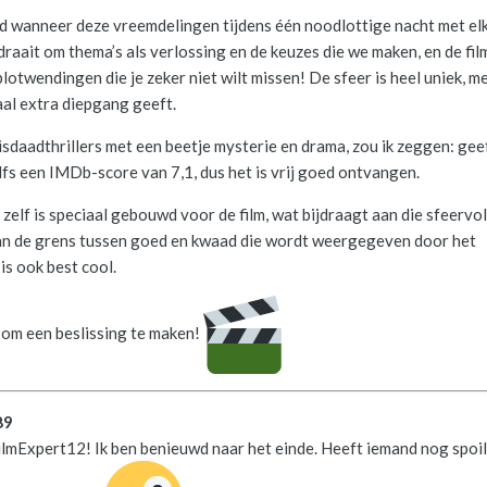
d wanneer deze vreemdelingen tijdens één noodlottige nacht met elk
raait om thema’s als verlossing en de keuzes die we maken, en de fil
lotwendingen die je zeker niet wilt missen! De sfeer is heel uniek, m
haal extra diepgang geeft.
isdaadthrillers met een beetje mysterie en drama, zou ik zeggen: gee
lfs een IMDb-score van 7,1, dus het is vrij goed ontvangen.
zelf is speciaal gebouwd voor de film, wat bijdraagt aan die sfeervol
 van de grens tussen goed en kwaad die wordt weergegeven door het
s ook best cool.
t om een beslissing te maken!
89
ilmExpert12! Ik ben benieuwd naar het einde. Heeft iemand nog spoil