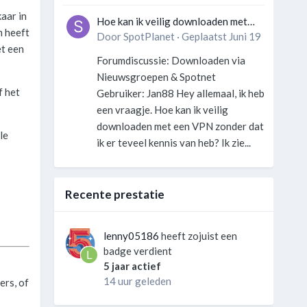
aar in
Hoe kan ik veilig downloaden met
m heeft
een VPN zonder technische kennis?
Door
SpotPlanet
·
Geplaatst
Juni 19
et een
Forumdiscussie: Downloaden via
Nieuwsgroepen & Spotnet
f het
Gebruiker: Jan88 Hey allemaal, ik heb
een vraagje. Hoe kan ik veilig
downloaden met een VPN zonder dat
le
ik er teveel kennis van heb? Ik zie...
Recente prestatie
lenny05186
heeft zojuist een
badge verdient
5 jaar actief
14 uur geleden
ers, of