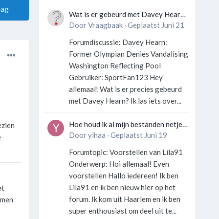
aag
Wat is er gebeurd met Davey Hearn
en de vandalisatie van het
Door
Vraagbaak
·
Geplaatst
Juni 21
Washington Reflecting Pool?
Forumdiscussie: Davey Hearn:
Former Olympian Denies Vandalising
Washington Reflecting Pool
Gebruiker: SportFan123 Hey
allemaal! Wat is er precies gebeurd
met Davey Hearn? Ik las iets over...
Hoe houd ik al mijn bestanden netjes
ezien
georganiseerd zonder gek te
Door
yihaa
·
Geplaatst
Juni 19
e
worden?
Forumtopic: Voorstellen van Lila91
Onderwerp: Hoi allemaal! Even
voorstellen Hallo iedereen! Ik ben
Lila91 en ik ben nieuw hier op het
et
forum. Ik kom uit Haarlem en ik ben
komen
super enthousiast om deel uit te...