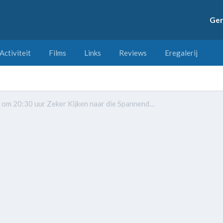
Ger
Activiteit
Films
Links
Reviews
Eregalerij
Waarom Moet Je Vanavond om 20:30 uur Zeker Kijken naar die Spannende Thriller op Veronica?