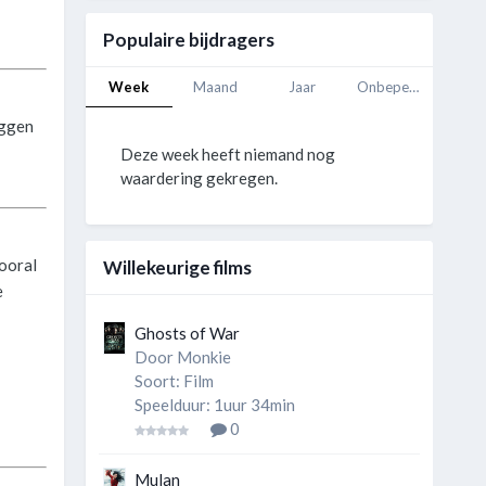
Populaire bijdragers
Week
Maand
Jaar
Onbeperkt
eggen
Deze week heeft niemand nog
waardering gekregen.
vooral
Willekeurige films
e
Ghosts of War
Door
Monkie
Soort: Film
Speelduur: 1uur 34min
0
Mulan