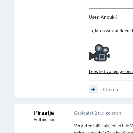
User: AnoukK
Ja, laten we dat doen! 
Lees het volledige beri
Citeren
Piraatje
Geplaatst 2 uur geleden
Full member
Vergeten jullie alsjeblieft de
gebruik van de VPN niet zien w