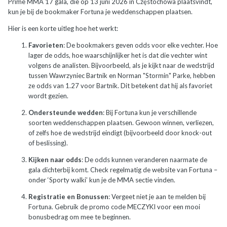
Prime MMA 17 gala, die op 13 juni 2026 in Częstochowa plaatsvindt,
kun je bij de bookmaker Fortuna je weddenschappen plaatsen.
Hier is een korte uitleg hoe het werkt:
Favorieten
: De bookmakers geven odds voor elke vechter. Hoe
lager de odds, hoe waarschijnlijker het is dat die vechter wint
volgens de analisten. Bijvoorbeeld, als je kijkt naar de wedstrijd
tussen Wawrzyniec Bartnik en Norman "Stormin" Parke, hebben
ze odds van 1.27 voor Bartnik. Dit betekent dat hij als favoriet
wordt gezien.
Ondersteunde wedden
: Bij Fortuna kun je verschillende
soorten weddenschappen plaatsen. Gewoon winnen, verliezen,
of zelfs hoe de wedstrijd eindigt (bijvoorbeeld door knock-out
of beslissing).
Kijken naar odds
: De odds kunnen veranderen naarmate de
gala dichterbij komt. Check regelmatig de website van Fortuna –
onder ‘Sporty walki’ kun je de MMA sectie vinden.
Registratie en Bonussen
: Vergeet niet je aan te melden bij
Fortuna. Gebruik de promo code MECZYKI voor een mooi
bonusbedrag om mee te beginnen.