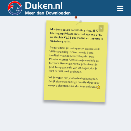
Mis de speciale aanbieding niet. 85%
korting op Private Internet Access VPN,
nu slechts €1,75 per maand en ontvang 4
maanden gratis.
Ervaar ultiem gebruiksgemak en een snelle
VPN-verbinding. Geniet van de beste
kwaliteit voor de scherpste prijs. Met
Private Internet Access kun je moeiteloos
torrents, Usenet en Netflix gebruiken! En
geld-terug-garantie van 30 dagen, dus je
kunt het risicovrij proberen.
Wil je weten hoe je aan de slag kunt gaan?
Bekijk dan onze handige
handleiding
voor
een probleemloze installatie en gebruik.