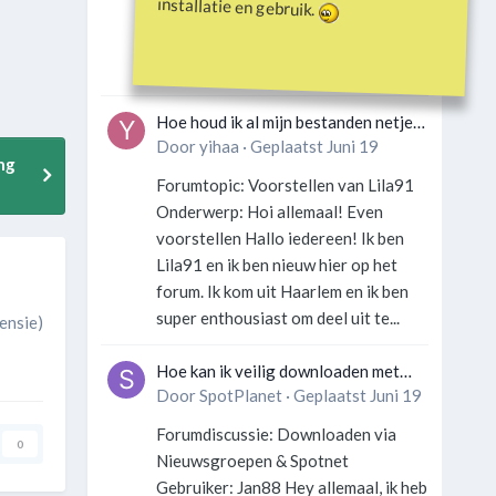
installatie en gebruik.
Gebruiker: SportFan123 Hey
allemaal! Wat is er precies gebeurd
met Davey Hearn? Ik las iets over...
Hoe houd ik al mijn bestanden netjes
georganiseerd zonder gek te
Door
yihaa
·
Geplaatst
Juni 19
ng
worden?
Forumtopic: Voorstellen van Lila91
Onderwerp: Hoi allemaal! Even
voorstellen Hallo iedereen! Ik ben
Lila91 en ik ben nieuw hier op het
forum. Ik kom uit Haarlem en ik ben
super enthousiast om deel uit te...
censie)
Hoe kan ik veilig downloaden met
een VPN zonder technische kennis?
Door
SpotPlanet
·
Geplaatst
Juni 19
Forumdiscussie: Downloaden via
0
Nieuwsgroepen & Spotnet
Gebruiker: Jan88 Hey allemaal, ik heb