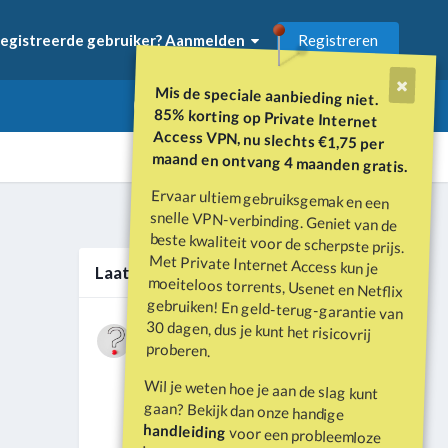
Registreren
egistreerde gebruiker? Aanmelden
Mis de speciale aanbieding niet.
85% korting op Private Internet
Access VPN, nu slechts €1,75 per
maand en ontvang 4 maanden gratis.
Ervaar ultiem gebruiksgemak en een
snelle VPN-verbinding. Geniet van de
beste kwaliteit voor de scherpste prijs.
Met Private Internet Access kun je
moeiteloos torrents, Usenet en Netflix
gebruiken! En geld-terug-garantie van
30 dagen, dus je kunt het risicovrij
Alle activiteit
Laatste berichten
Wat is er gebeurd met Davey Hearn
proberen.
en de vandalisatie van het
Door
Vraagbaak
·
Geplaatst
Juni 21
Washington Reflecting Pool?
Wil je weten hoe je aan de slag kunt
Forumdiscussie: Davey Hearn:
gaan? Bekijk dan onze handige
Former Olympian Denies Vandalising
handleiding
voor een probleemloze
Washington Reflecting Pool