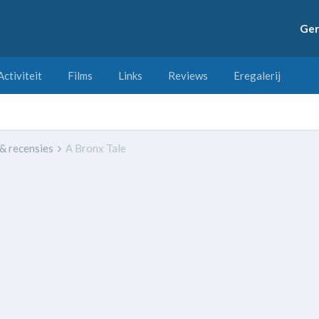
Ger
Activiteit
Films
Links
Reviews
Eregalerij
 & recensies
A Bronx Tale