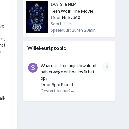
LAATSTE FILM
Teen Wolf: The Movie
Door
Nicky360
Soort: Film
en;
Speelduur: 2uren 20min
en,
met
Willekeurig topic
n
Waarom stopt mijn download
0
halverwege en hoe los ik het
op?
Door
SpotPlanet
Gestart
Januari 4
alk