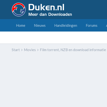
Home
Nieuws
Handleidingen
Forums
Start
Movies
Film torrent, NZB en download informatie