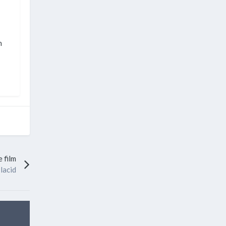
n
 film
lacid