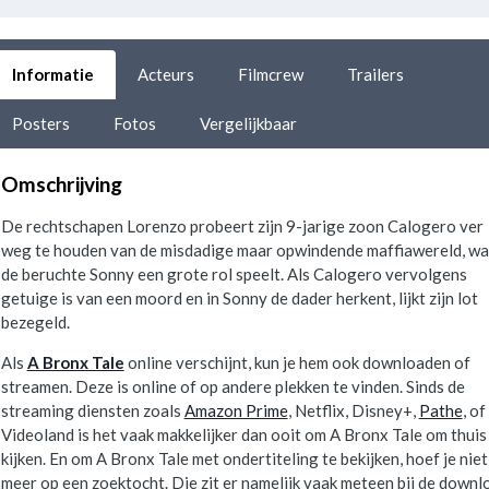
Informatie
Acteurs
Filmcrew
Trailers
Posters
Fotos
Vergelijkbaar
Omschrijving
De rechtschapen Lorenzo probeert zijn 9-jarige zoon Calogero ver
weg te houden van de misdadige maar opwindende maffiawereld, wa
de beruchte Sonny een grote rol speelt. Als Calogero vervolgens
getuige is van een moord en in Sonny de dader herkent, lijkt zijn lot
bezegeld.
Als
A Bronx Tale
online verschijnt, kun je hem ook downloaden of
streamen. Deze is online of op andere plekken te vinden. Sinds de
streaming diensten zoals
Amazon Prime
, Netflix, Disney+,
Pathe
, of
Videoland is het vaak makkelijker dan ooit om A Bronx Tale om thuis
kijken. En om A Bronx Tale met ondertiteling te bekijken, hoef je niet
meer op een zoektocht. Die zit er namelijk vaak meteen bij de downl