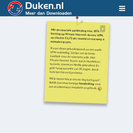
Mis de speciale aanbieding niet. 85%
korting op Private Internet Access VPN,
nu slechts €1,75 per maand en ontvang 4
maanden gratis.
Ervaar ultiem gebruiksgemak en een snelle
VPN-verbinding. Geniet van de beste
kwaliteit voor de scherpste prijs. Met
Private Internet Access kun je moeiteloos
torrents, Usenet en Netflix gebruiken! En
geld-terug-garantie van 30 dagen, dus je
kunt het risicovrij proberen.
Wil je weten hoe je aan de slag kunt gaan?
Bekijk dan onze handige
handleiding
voor
een probleemloze installatie en gebruik.