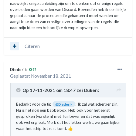
want ik ben nergens bang voor.
nauwelijks enige aanleiding zijn om te denken dat er enige regels
overtreden gaan worden van Discord. Bovendien heb ik een linkje
geplaatst naar de procedure die gehanteerd moet worden om
aangifte te doen van ernstige overtredingen van de regels, die
naar mijn idee een behoorlijke drempel opwerpen.
Citeren
Diederik
97
Geplaatst
November 18, 2021
Op 17-11-2021 om 18:47 zei
Duken
:
Bedankt voor de tip
! Ik zal wat scherper zijn.
@Diederik
Nu is het nog een babbelbox. Heb ook voor het eerst
gesproken (via stem) met Tuinbever en dat was eigenlijk
ook wel erg leuk. Merk dat het lekker werkt, we gaan kijken
waar het schip tot rust komt.
👍