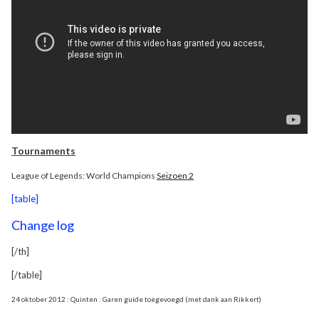
Tournaments
League of Legends: World Champions
Seizoen 2
[table]
Change log
[/th]
[/table]
24 oktober 2012 : Quinten : Garen guide toegevoegd (met dank aan Rikkert)