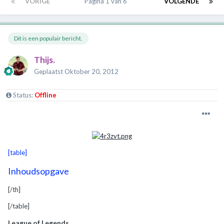
VORIGE
Pagina 1 van 6
VOLGENDE
Dit is een populair bericht.
Thijs.
Geplaatst
Oktober 20, 2012
Status:
Offline
[table]
Inhoudsopgave
[/th]
[/table]
League of Legends