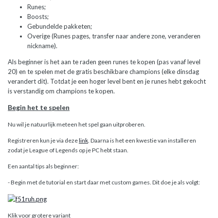
Runes;
Boosts;
Gebundelde pakketen;
Overige (Runes pages, transfer naar andere zone, veranderen
nickname).
Als beginner is het aan te raden geen runes te kopen (pas vanaf level
20) en te spelen met de gratis beschikbare champions (elke dinsdag
verandert dit). Totdat je een hoger level bent en je runes hebt gekocht
is verstandig om champions te kopen.
Begin het te spelen
Nu wil je natuurlijk meteen het spel gaan uitproberen.
Registreren kun je via deze
link
. Daarna is het een kwestie van installeren
zodat je League of Legends op je PC hebt staan.
Een aantal tips als beginner:
- Begin met de tutorial en start daar met custom games. Dit doe je als volgt:
Klik voor grotere variant