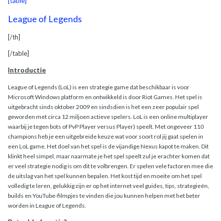
[table]
League of Legends
[/th]
[/table]
Introductie
League of Legends (LoL) is een strategie game dat beschikbaar is voor
Microsoft Windows platform en ontwikkeld is door Riot Games. Het spel is
uitgebracht sinds oktober 2009 en sindsdien is het een zeer populair spel
geworden met circa 12 miljoen actieve spelers. LoL is een online multiplayer
waarbij je tegen bots of PvP Player versus Player) speelt. Met ongeveer 110
champions heb je een uitgebreide keuze wat voor soort rol jij gaat spelen in
een LoL game. Het doel van het spel is de vijandige Nexus kapot te maken. Dit
klinkt heel simpel, maar naarmate je het spel speelt zul je erachter komen dat
er veel strategie nodig is om dit te volbrengen. Er spelen vele factoren mee die
de uitslag van het spel kunnen bepalen. Het kost tijd en moeite om het spel
volledig te leren, gelukkig zijn er op het internet veel guides, tips, strategieën,
builds en YouTube-filmpjes te vinden die jou kunnen helpen met het beter
worden in League of Legends.