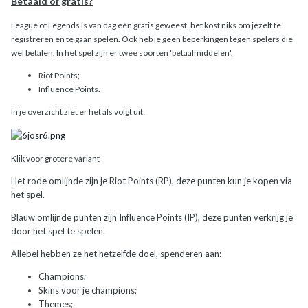
Betaald of gratis?
League of Legends is van dag één gratis geweest, het kost niks om jezelf te
registreren en te gaan spelen. Ook heb je geen beperkingen tegen spelers die
wel betalen. In het spel zijn er twee soorten 'betaalmiddelen'.
Riot Points;
Influence Points.
In je overzicht ziet er het als volgt uit:
Klik voor grotere variant
Het rode omlijnde zijn je Riot Points (RP), deze punten kun je kopen via
het spel.
Blauw omlijnde punten zijn Influence Points (IP), deze punten verkrijg je
door het spel te spelen.
Allebei hebben ze het hetzelfde doel, spenderen aan:
Champions;
Skins voor je champions;
Themes;