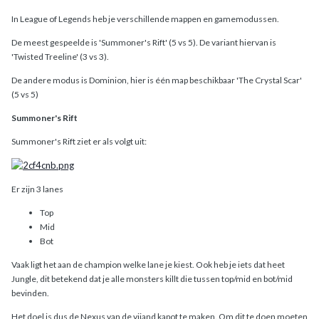
In League of Legends heb je verschillende mappen en gamemodussen.
De meest gespeelde is 'Summoner's Rift' (5 vs 5). De variant hiervan is
'Twisted Treeline' (3 vs 3).
De andere modus is Dominion, hier is één map beschikbaar 'The Crystal Scar'
(5 vs 5)
Summoner's Rift
Summoner's Rift ziet er als volgt uit:
Er zijn 3 lanes
Top
Mid
Bot
Vaak ligt het aan de champion welke lane je kiest. Ook heb je iets dat heet
Jungle, dit betekend dat je alle monsters killt die tussen top/mid en bot/mid
bevinden.
Het doel is dus de Nexus van de vijand kapot te maken. Om dit te doen moeten