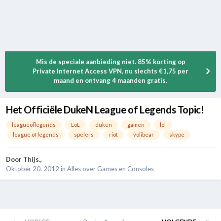
Mis de speciale aanbieding niet. 85% korting op
Private Internet Access VPN, nu slechts €1,75 per
maand en ontvang 4 maanden gratis.
Het Officiële DukeN League of Legends Topic!
leagueoflegends
LoL
duken
gamen
lol
league of legends
spelers
riot
volibear
skype
Door
Thijs.
,
Oktober 20, 2012
in
Alles over Games en Consoles