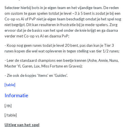
Selecteer hierbij bots in je eigen team en het vijandige team. De reden
om custom te gaan spelen totdat je level ~3 à 5 bent is zodat je bij een
Co-op vs Ai of PvP niet je eigen team beschadigt omdat je het spel nog
niet begrijpt. Dit kan resulteren in frustratie bij je mede-spelers. Zorg
ervoor dat je de basics van het spel onder de knie krijgt en ga daarna
verder met Co-op vs AI en daarna PvP;
- Koop nog geen runes todat je level 20 bent, pas dan kun je Tier 3
runes kopen die wel wat opleveren in tegen stelling van tier 1/2 runes;
- Leer de standaard champions een beetje kennen (Ashe, Annie, Nunu,
Master Yi, Garen, Lux, Miss Fortune en Graves);
- Zie ook de kopjes 'Items' en 'Guides'.
[table]
Informatie
[/th]
[/table]
Uitleg van het spel