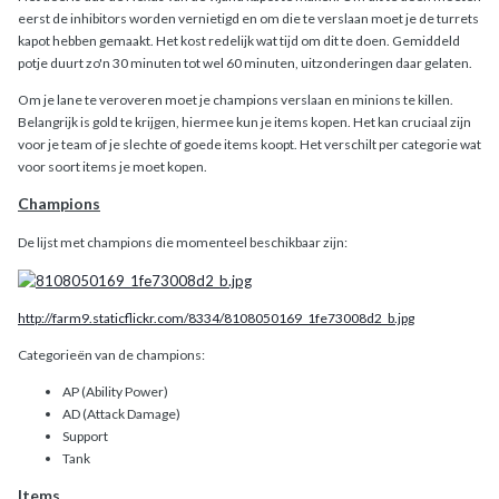
eerst de inhibitors worden vernietigd en om die te verslaan moet je de turrets
kapot hebben gemaakt. Het kost redelijk wat tijd om dit te doen. Gemiddeld
potje duurt zo'n 30 minuten tot wel 60 minuten, uitzonderingen daar gelaten.
Om je lane te veroveren moet je champions verslaan en minions te killen.
Belangrijk is gold te krijgen, hiermee kun je items kopen. Het kan cruciaal zijn
voor je team of je slechte of goede items koopt. Het verschilt per categorie wat
voor soort items je moet kopen.
Champions
De lijst met champions die momenteel beschikbaar zijn:
http://farm9.staticflickr.com/8334/8108050169_1fe73008d2_b.jpg
Categorieën van de champions:
AP (Ability Power)
AD (Attack Damage)
Support
Tank
Items