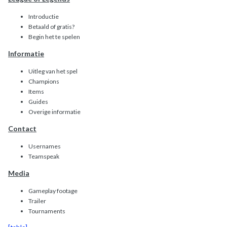
Introductie
Betaald of gratis?
Begin het te spelen
Informatie
Uitleg van het spel
Champions
Items
Guides
Overige informatie
Contact
Usernames
Teamspeak
Media
Gameplay footage
Trailer
Tournaments