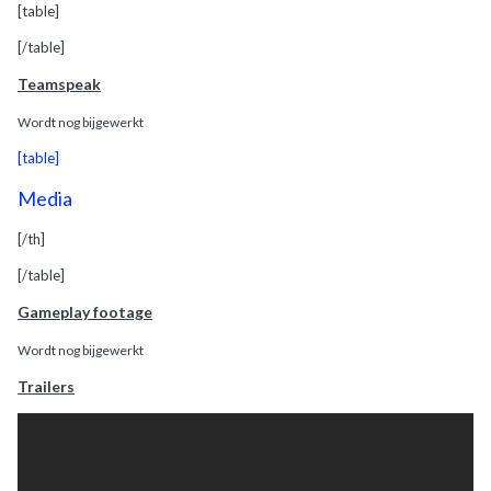
[table]
[/table]
Teamspeak
Wordt nog bijgewerkt
[table]
Media
[/th]
[/table]
Gameplay footage
Wordt nog bijgewerkt
Trailers