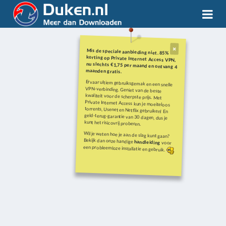
Mis de speciale aanbieding niet. 85%
korting op Private Internet Access VPN,
nu slechts €1,75 per maand en ontvang 4
maanden gratis.
Ervaar ultiem gebruiksgemak en een snelle
VPN-verbinding. Geniet van de beste
kwaliteit voor de scherpste prijs. Met
Private Internet Access kun je moeiteloos
torrents, Usenet en Netflix gebruiken! En
geld-terug-garantie van 30 dagen, dus je
kunt het risicovrij proberen.
Wil je weten hoe je aan de slag kunt gaan?
Bekijk dan onze handige
handleiding
voor
een probleemloze installatie en gebruik.