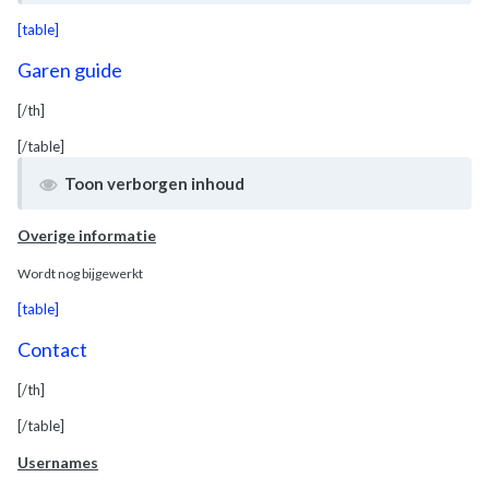
[table]
Garen guide
[/th]
[/table]
Toon verborgen inhoud
Overige informatie
Wordt nog bijgewerkt
[table]
Contact
[/th]
[/table]
Usernames