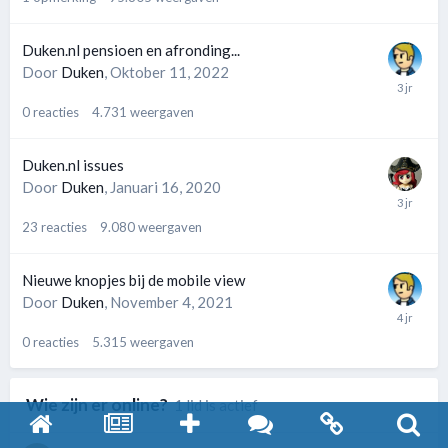
Duken.nl pensioen en afronding...
Door
Duken
,
Oktober 11, 2022
0
reacties
4.731
weergaven
Duken.nl issues
Door
Duken
,
Januari 16, 2020
23
reacties
9.080
weergaven
Nieuwe knopjes bij de mobile view
Door
Duken
,
November 4, 2021
0
reacties
5.315
weergaven
Wie zijn er online?
1 lid is actief