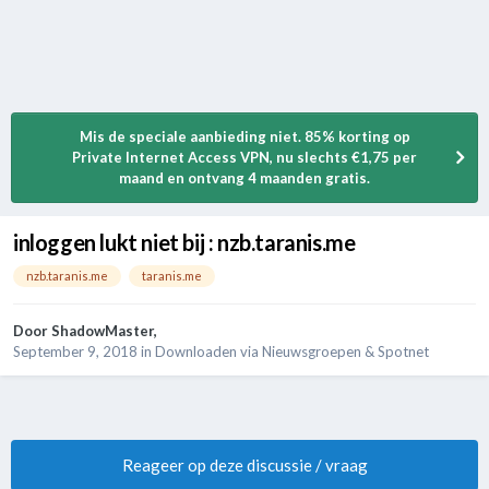
Mis de speciale aanbieding niet. 85% korting op
Private Internet Access VPN, nu slechts €1,75 per
maand en ontvang 4 maanden gratis.
inloggen lukt niet bij : nzb.taranis.me
nzb.taranis.me
taranis.me
Door
ShadowMaster
,
September 9, 2018
in
Downloaden via Nieuwsgroepen & Spotnet
Reageer op deze discussie / vraag