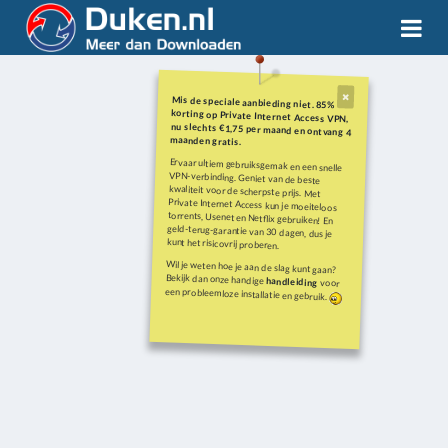
Mis de speciale aanbieding niet. 85%
korting op Private Internet Access VPN,
nu slechts €1,75 per maand en ontvang 4
maanden gratis.
Ervaar ultiem gebruiksgemak en een snelle
VPN-verbinding. Geniet van de beste
kwaliteit voor de scherpste prijs. Met
Private Internet Access kun je moeiteloos
torrents, Usenet en Netflix gebruiken! En
geld-terug-garantie van 30 dagen, dus je
kunt het risicovrij proberen.
Wil je weten hoe je aan de slag kunt gaan?
Bekijk dan onze handige
handleiding
voor
een probleemloze installatie en gebruik.