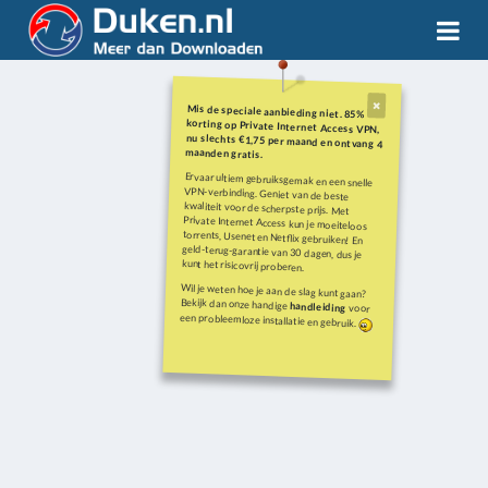
Mis de speciale aanbieding niet. 85%
korting op Private Internet Access VPN,
nu slechts €1,75 per maand en ontvang 4
maanden gratis.
Ervaar ultiem gebruiksgemak en een snelle
VPN-verbinding. Geniet van de beste
kwaliteit voor de scherpste prijs. Met
Private Internet Access kun je moeiteloos
torrents, Usenet en Netflix gebruiken! En
geld-terug-garantie van 30 dagen, dus je
kunt het risicovrij proberen.
Wil je weten hoe je aan de slag kunt gaan?
Bekijk dan onze handige
handleiding
voor
een probleemloze installatie en gebruik.