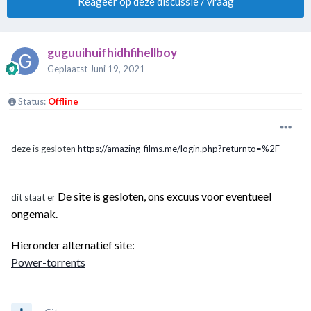
Reageer op deze discussie / vraag
guguuihuifhidhfihellboy
Geplaatst
Juni 19, 2021
Status:
Offline
deze is gesloten
https://amazing-films.me/login.php?returnto=%2F
De site is gesloten, ons excuus voor eventueel
dit staat er
ongemak.
Hieronder alternatief site:
Power-torrents