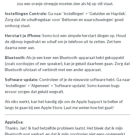
zou een oranje streepje moeten zien als hij op stil staat.
Instellingen Controle:
Ga naar ‘Instellingen’ > ‘Geluiden en Haptiek’.
Zorg dat de schuifregelaar voor ‘Beltonen en waarschuwingen’ goed
omhoog staat.
Herstart je iPhone:
Soms lost een simpele herstart dingen op. Houd
de zijknop ingedrukt en schuif om je telefoon uit te zetten. Zet hem
daarna weer aan.
Bluetooth:
Als je een keer een Bluetooth-apparaat hebt gekoppeld
(zoals oordopjes of een speaker), kan je geluid daarheen gaan. Zorg dat
Bluetooth uitstaat of verbindt met een ander apparaat.
Software-update:
Controleer of je de nieuwste software hebt. Ga naar
‘Instellingen’ > ‘Algemeen’ > ‘Software-update’. Soms kunnen bugs
ervoor zorgen dat geluid wegvalt.
Als niks werkt, kan het handig zijn om de Apple Support te bellen of
langs te gaan bij een Apple Store. Laat me weten hoe het gaat!
AppleEva:
Thanks, Jan! Ik had hetzelfde probleem laatst. Het bleek dat ik mijn
Bluetooth nog aanhad, en dat ik mijn oordopjes niet eens opgemerkt