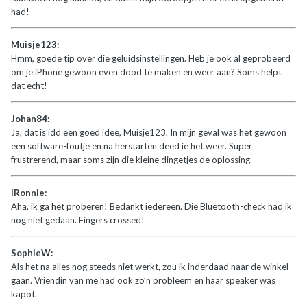
had!
Muisje123:
Hmm, goede tip over die geluidsinstellingen. Heb je ook al geprobeerd
om je iPhone gewoon even dood te maken en weer aan? Soms helpt
dat echt!
Johan84:
Ja, dat is idd een goed idee, Muisje123. In mijn geval was het gewoon
een software-foutje en na herstarten deed ie het weer. Super
frustrerend, maar soms zijn die kleine dingetjes de oplossing.
iRonnie:
Aha, ik ga het proberen! Bedankt iedereen. Die Bluetooth-check had ik
nog niet gedaan. Fingers crossed!
SophieW:
Als het na alles nog steeds niet werkt, zou ik inderdaad naar de winkel
gaan. Vriendin van me had ook zo’n probleem en haar speaker was
kapot.