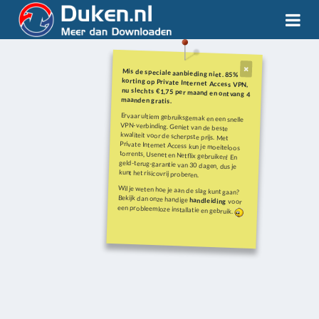
Mis de speciale aanbieding niet. 85%
korting op Private Internet Access VPN,
nu slechts €1,75 per maand en ontvang 4
maanden gratis.
Ervaar ultiem gebruiksgemak en een snelle
VPN-verbinding. Geniet van de beste
kwaliteit voor de scherpste prijs. Met
Private Internet Access kun je moeiteloos
torrents, Usenet en Netflix gebruiken! En
geld-terug-garantie van 30 dagen, dus je
kunt het risicovrij proberen.
Wil je weten hoe je aan de slag kunt gaan?
Bekijk dan onze handige
handleiding
voor
een probleemloze installatie en gebruik.