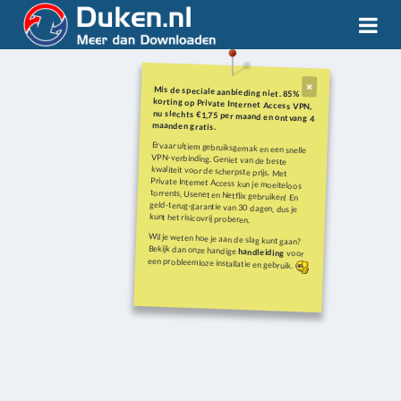
Mis de speciale aanbieding niet. 85%
korting op Private Internet Access VPN,
nu slechts €1,75 per maand en ontvang 4
maanden gratis.
Ervaar ultiem gebruiksgemak en een snelle
VPN-verbinding. Geniet van de beste
kwaliteit voor de scherpste prijs. Met
Private Internet Access kun je moeiteloos
torrents, Usenet en Netflix gebruiken! En
geld-terug-garantie van 30 dagen, dus je
kunt het risicovrij proberen.
Wil je weten hoe je aan de slag kunt gaan?
Bekijk dan onze handige
handleiding
voor
een probleemloze installatie en gebruik.