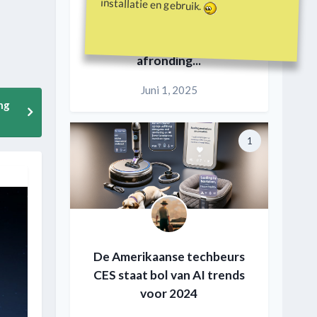
installatie en gebruik.
Duken.nl pensioen en
afronding...
Juni 1, 2025
ng
1
De Amerikaanse techbeurs
CES staat bol van AI trends
voor 2024