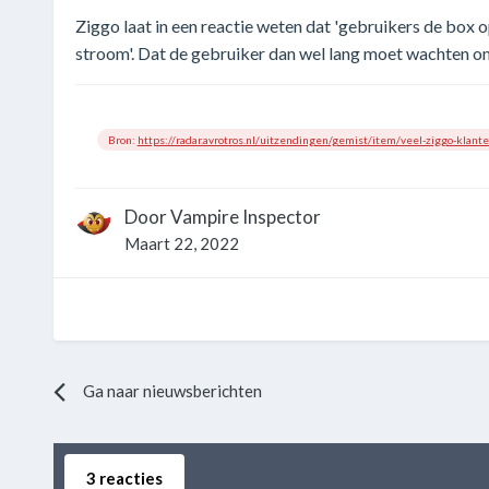
Ziggo laat in een reactie weten dat 'gebruikers de box 
stroom'. Dat de gebruiker dan wel lang moet wachten om 
Bron:
https://radar.avrotros.nl/uitzendingen/gemist/item/veel-ziggo-klant
Door
Vampire Inspector
Maart 22, 2022
Ga naar nieuwsberichten
3 reacties