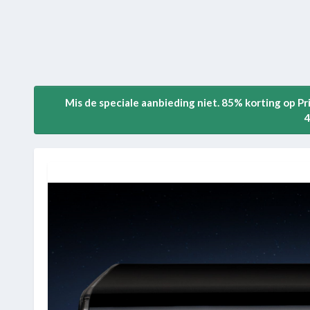
Mis de speciale aanbieding niet. 85% korting op P
4