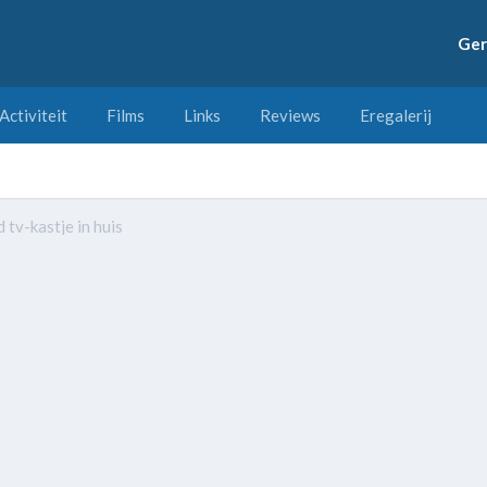
Ger
Activiteit
Films
Links
Reviews
Eregalerij
tv-kastje in huis