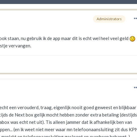
Administrators
ook staan, nu gebruik ik de app maar dit is echt wel heel veel geld
stje vervangen.
echt een verouderd, traag, eigenlijk nooit goed geweest en blijkbaar
stijds de Next box gelijk mocht hebben zonder extra betaling (destijds
ox was echt net uit). Tis alleen jammer dat ik afhankelijk ben van
pen... (en ik weet niet meer waar mn telefoonaansluiting zit dus KPN
g geplakt en telefoonaansluiting gesloopt en overheen behangt..)