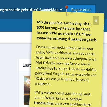
Registreren
egistreerde gebruiker? Aanmelden
Mis de speciale aanbieding niet.
85% korting op Private Internet
Access VPN, nu slechts €1,75 per
maand en ontvang 4 maanden gratis.
Ervaar ultiem gebruiksgemak en een
snelle VPN-verbinding. Geniet van de
beste kwaliteit voor de scherpste prijs.
Met Private Internet Access kun je
moeiteloos torrents, Usenet en Netflix
gebruiken! En geld-terug-garantie van
30 dagen, dus je kunt het risicovrij
Alle activiteit
Laatste nieuws
Aanbevolen
Vastgemaakt
1
proberen.
Wil je weten hoe je aan de slag kunt
gaan? Bekijk dan onze handige
handleiding
voor een probleemloze