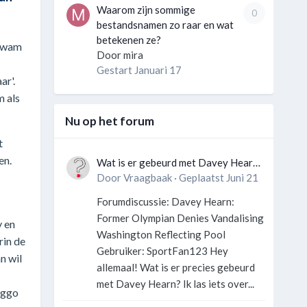
Waarom zijn sommige
0
bestandsnamen zo raar en wat
betekenen ze?
 kwam
Door
mira
Gestart
Januari 17
ar'.
m als
Nu op het forum
t
en.
Wat is er gebeurd met Davey Hearn
en de vandalisatie van het
Door
Vraagbaak
·
Geplaatst
Juni 21
Washington Reflecting Pool?
Forumdiscussie: Davey Hearn:
Former Olympian Denies Vandalising
y en
Washington Reflecting Pool
rin de
Gebruiker: SportFan123 Hey
n wil
allemaal! Wat is er precies gebeurd
met Davey Hearn? Ik las iets over...
iggo