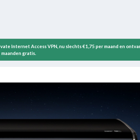
rivate Internet Access VPN, nu slechts €1,75 per maand en ontva
 maanden gratis.