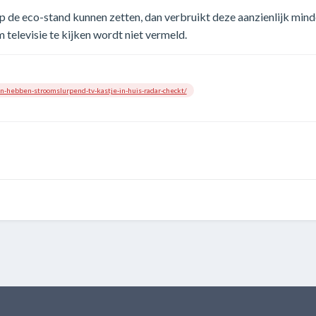
op de eco-stand kunnen zetten, dan verbruikt deze aanzienlijk mind
televisie te kijken wordt niet vermeld.
en-hebben-stroomslurpend-tv-kastje-in-huis-radar-checkt/