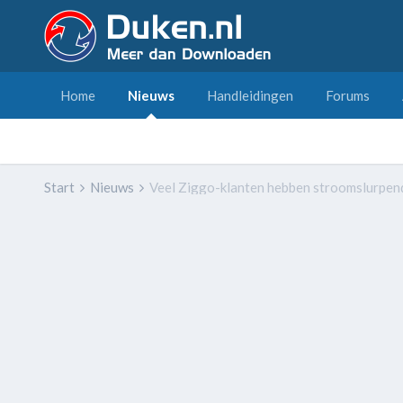
Home
Nieuws
Handleidingen
Forums
Start
Nieuws
Veel Ziggo-klanten hebben stroomslurpend 