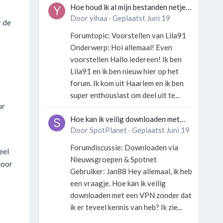
Hoe houd ik al mijn bestanden netjes
georganiseerd zonder gek te
Door
yihaa
·
Geplaatst
Juni 19
r de
worden?
Forumtopic: Voorstellen van Lila91
Onderwerp: Hoi allemaal! Even
voorstellen Hallo iedereen! Ik ben
Lila91 en ik ben nieuw hier op het
forum. Ik kom uit Haarlem en ik ben
super enthousiast om deel uit te...
or
Hoe kan ik veilig downloaden met
een VPN zonder technische kennis?
Door
SpotPlanet
·
Geplaatst
Juni 19
Forumdiscussie: Downloaden via
eel
Nieuwsgroepen & Spotnet
door
Gebruiker: Jan88 Hey allemaal, ik heb
een vraagje. Hoe kan ik veilig
downloaden met een VPN zonder dat
ik er teveel kennis van heb? Ik zie...