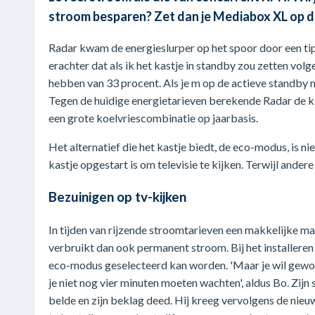
stroom besparen? Zet dan je Mediabox XL op d
Radar kwam de energieslurper op het spoor door een tip
erachter dat als ik het kastje in standby zou zetten vol
hebben van 33 procent. Als je m op de actieve standby mo
Tegen de huidige energietarieven berekende Radar de ko
een grote koelvriescombinatie op jaarbasis.
Het alternatief die het kastje biedt, de eco-modus, is ni
kastje opgestart is om televisie te kijken. Terwijl ander
Bezuinigen op tv-kijken
In tijden van rijzende stroomtarieven een makkelijke m
verbruikt dan ook permanent stroom. Bij het installer
eco-modus geselecteerd kan worden. 'Maar je wil gewoon 
je niet nog vier minuten moeten wachten', aldus Bo. Zij
belde en zijn beklag deed. Hij kreeg vervolgens de nieu