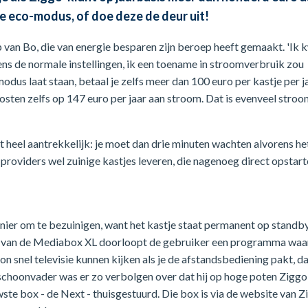
e eco-modus, of doe deze de deur uit!
 van Bo, die van energie besparen zijn beroep heeft gemaakt. 'Ik
gens de normale instellingen, ik een toename in stroomverbruik zou
dus laat staan, betaal je zelfs meer dan 100 euro per kastje per ja
sten zelfs op 147 euro per jaar aan stroom. Dat is evenveel stroo
et heel aantrekkelijk: je moet dan drie minuten wachten alvorens he
e providers wel zuinige kastjes leveren, die nagenoeg direct opstart
anier om te bezuinigen, want het kastje staat permanent op standb
en van de Mediabox XL doorloopt de gebruiker een programma waa
snel televisie kunnen kijken als je de afstandsbediening pakt, da
n schoonvader was er zo verbolgen over dat hij op hoge poten Ziggo
wste box - de Next - thuisgestuurd. Die box is via de website van Z