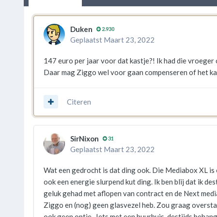
Duken
2.930
Geplaatst
Maart 23, 2022
147 euro per jaar voor dat kastje?! Ik had die vroeger 
Daar mag Ziggo wel voor gaan compenseren of het ka
Citeren
SirNixon
31
Geplaatst
Maart 23, 2022
Wat een gedrocht is dat ding ook. Die Mediabox XL is 
ook een energie slurpend kut ding. Ik ben blij dat ik de
geluk gehad met aflopen van contract en de Next mediab
Ziggo en (nog) geen glasvezel heb. Zou graag overstap
ook geen optie.. Iets met een huurhuis, destijds behan