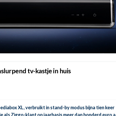
lurpend tv-kastje in huis
diabox XL, verbruikt in stand-by modus bijna tien keer
je als Ziggo-klant op jaarbasis meer dan honderd euro 