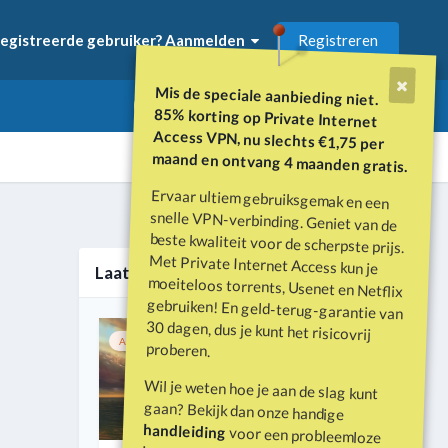
Registreren
egistreerde gebruiker? Aanmelden
Mis de speciale aanbieding niet.
85% korting op Private Internet
Access VPN, nu slechts €1,75 per
maand en ontvang 4 maanden gratis.
Ervaar ultiem gebruiksgemak en een
snelle VPN-verbinding. Geniet van de
beste kwaliteit voor de scherpste prijs.
Met Private Internet Access kun je
moeiteloos torrents, Usenet en Netflix
gebruiken! En geld-terug-garantie van
30 dagen, dus je kunt het risicovrij
Alle activiteit
Laatste nieuws
Aanbevolen
Vastgemaakt
1
proberen.
Wil je weten hoe je aan de slag kunt
gaan? Bekijk dan onze handige
handleiding
voor een probleemloze