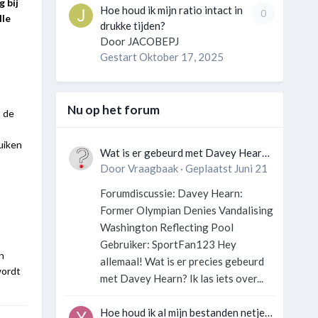
 bij
Hoe houd ik mijn ratio intact in
0
lle
drukke tijden?
Door
JACOBEPJ
Gestart
Oktober 17, 2025
Nu op het forum
t de
uiken
Wat is er gebeurd met Davey Hearn
en de vandalisatie van het
Door
Vraagbaak
·
Geplaatst
Juni 21
Washington Reflecting Pool?
Forumdiscussie: Davey Hearn:
Former Olympian Denies Vandalising
Washington Reflecting Pool
Gebruiker: SportFan123 Hey
n
allemaal! Wat is er precies gebeurd
wordt
met Davey Hearn? Ik las iets over...
Hoe houd ik al mijn bestanden netjes