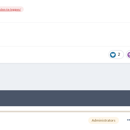
nden-te-leggen/
2
Administrators