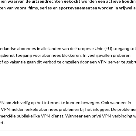
ijen waarvan de uitzendrechten gekocht worden een actieve houding
n van vooral films, series en sportevenementen worden in vrijwel a
erlandse abonnees in alle landen van de Europese Unie (EU) toegang to
gdienst toegang voor abonnees blokkeren. In veel gevallen proberen
 of op vakantie gaan dit verbod te omzeilen door een VPN-server te gebr
N om zich veilig op het internet te kunnen bewegen. Ook wanneer in
 VPN melden enkele abonnees problemen bij het inloggen. De probleme
 commerciële publiekelijke VPN-dienst. Wanneer een privé VPN-verbinding 
et.