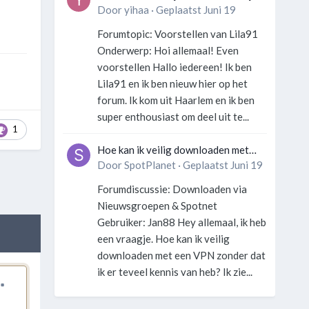
georganiseerd zonder gek te
Door
yihaa
·
Geplaatst
Juni 19
worden?
Forumtopic: Voorstellen van Lila91
Onderwerp: Hoi allemaal! Even
voorstellen Hallo iedereen! Ik ben
Lila91 en ik ben nieuw hier op het
forum. Ik kom uit Haarlem en ik ben
super enthousiast om deel uit te...
1
Hoe kan ik veilig downloaden met
een VPN zonder technische kennis?
Door
SpotPlanet
·
Geplaatst
Juni 19
Forumdiscussie: Downloaden via
Nieuwsgroepen & Spotnet
Gebruiker: Jan88 Hey allemaal, ik heb
een vraagje. Hoe kan ik veilig
downloaden met een VPN zonder dat
ik er teveel kennis van heb? Ik zie...