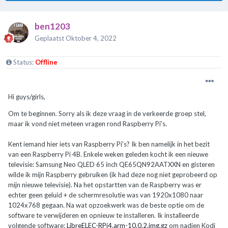
ben1203
Geplaatst
Oktober 4, 2022
Status:
Offline
Hi guys/girls,
Om te beginnen. Sorry als ik deze vraag in de verkeerde groep stel,
maar ik vond niet meteen vragen rond Raspberry Pi's.
Kent iemand hier iets van Raspberry Pi's? Ik ben namelijk in het bezit
van een Raspberry Pi 4B. Enkele weken geleden kocht ik een nieuwe
televisie: Samsung Neo QLED 65 inch QE65QN92AATXXN en gisteren
wilde ik mijn Raspberry gebruiken (ik had deze nog niet geprobeerd op
mijn nieuwe televisie). Na het opstartten van de Raspberry was er
echter geen geluid + de schermresolutie was van 1920x1080 naar
1024x768 gegaan. Na wat opzoekwerk was de beste optie om de
software te verwijderen en opnieuw te installeren. Ik installeerde
volgende software:
LibreELEC-RPi4.arm-10.0.2.img.gz
om nadien Kodi