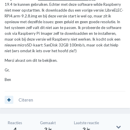
19.4 te kunnen gebruiken. Echter met deze software wilde Raspberry
niet meer opstartten. Ik downloadde dus een vorige versie: LibreELEC-
RPi4.arm-9.2.8.img en bij deze versie start ie wel op, maar zit ik
opnieuw met dezelfde issues: geen geluid en geen goede resolutie. In
het systeem zelf valt dit niet aan te passen. Ik probeerde de software
ook via Raspberry Pi Imager zelf te downloadden en te installeren,
maar ook bij deze versie wil Raspberry niet werken. Ik kocht ook een
nieuwe microSD-kaart: SanDisk 32GB 100mb/s, maar ook dat hielp
niet (wrs omdat ik iets over het hoofd zie?)
Merci alvast om dit te bekijken.
Gr,
Ben
Citeren
Reacties
Gemaakt
Laatste reactie
4
3 jr
3 jr