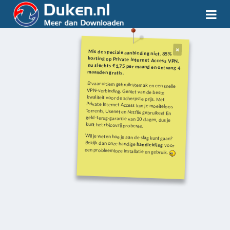
Mis de speciale aanbieding niet. 85%
korting op Private Internet Access VPN,
nu slechts €1,75 per maand en ontvang 4
maanden gratis.
Ervaar ultiem gebruiksgemak en een snelle
VPN-verbinding. Geniet van de beste
kwaliteit voor de scherpste prijs. Met
Private Internet Access kun je moeiteloos
torrents, Usenet en Netflix gebruiken! En
geld-terug-garantie van 30 dagen, dus je
kunt het risicovrij proberen.
Wil je weten hoe je aan de slag kunt gaan?
Bekijk dan onze handige
handleiding
voor
een probleemloze installatie en gebruik.