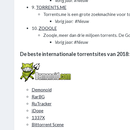
Vorig jaar: #Nieuw
9.
TORRENTS.ME
Torrents.me is een grote zoekmachine voor tor
Vorig jaar: #Nieuw
10.
ZOOQLE
Zooqle, meer dan drie miljoen torrents. De Go
Vorig jaar: #Nieuw
De beste internationale torrentsites van 2018:
Demonoid
RarBG
RuTracker
iDope
1337X
Bittorrent Scene