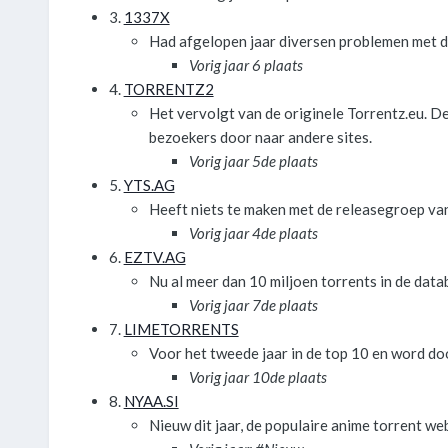
3.
1337X
Had afgelopen jaar diversen problemen met de
Vorig jaar 6 plaats
4.
TORRENTZ2
Het vervolgt van de originele Torrentz.eu. D
bezoekers door naar andere sites.
Vorig jaar 5de plaats
5.
YTS.AG
Heeft niets te maken met de releasegroep van
Vorig jaar 4de plaats
6.
EZTV.AG
Nu al meer dan 10 miljoen torrents in de databa
Vorig jaar 7de plaats
7.
LIMETORRENTS
Voor het tweede jaar in de top 10 en word do
Vorig jaar 10de plaats
8.
NYAA.SI
Nieuw dit jaar, de populaire anime torrent web