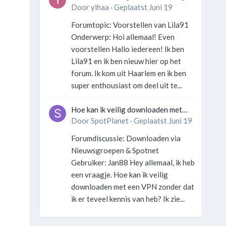
georganiseerd zonder gek te
Door
yihaa
·
Geplaatst
Juni 19
worden?
Forumtopic: Voorstellen van Lila91
Onderwerp: Hoi allemaal! Even
voorstellen Hallo iedereen! Ik ben
Lila91 en ik ben nieuw hier op het
forum. Ik kom uit Haarlem en ik ben
super enthousiast om deel uit te...
Hoe kan ik veilig downloaden met
een VPN zonder technische kennis?
Door
SpotPlanet
·
Geplaatst
Juni 19
Forumdiscussie: Downloaden via
Nieuwsgroepen & Spotnet
Gebruiker: Jan88 Hey allemaal, ik heb
een vraagje. Hoe kan ik veilig
downloaden met een VPN zonder dat
ik er teveel kennis van heb? Ik zie...