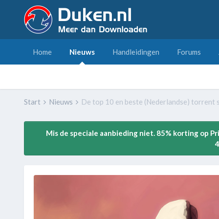
Home
Nieuws
Handleidingen
Forums
Start
Nieuws
De top 10 en beste (Nederlandse) torrent 
Mis de speciale aanbieding niet. 85% korting op P
4