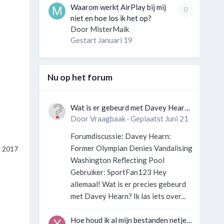
Waarom werkt AirPlay bij mij
0
niet en hoe los ik het op?
Door
MisterMaik
Gestart
Januari 19
Nu op het forum
Wat is er gebeurd met Davey Hearn
en de vandalisatie van het
Door
Vraagbaak
·
Geplaatst
Juni 21
Washington Reflecting Pool?
Forumdiscussie: Davey Hearn:
Former Olympian Denies Vandalising
n 2017
Washington Reflecting Pool
Gebruiker: SportFan123 Hey
allemaal! Wat is er precies gebeurd
met Davey Hearn? Ik las iets over...
Hoe houd ik al mijn bestanden netjes