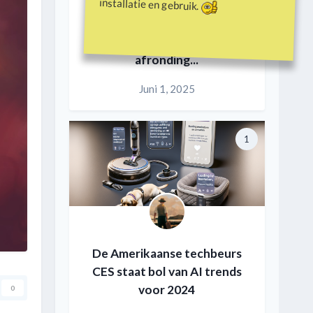
installatie en gebruik.
Duken.nl pensioen en
afronding...
Juni 1, 2025
1
De Amerikaanse techbeurs
CES staat bol van AI trends
voor 2024
0