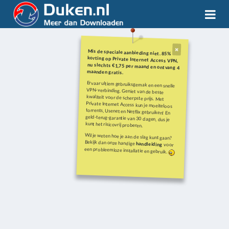
Mis de speciale aanbieding niet. 85%
korting op Private Internet Access VPN,
nu slechts €1,75 per maand en ontvang 4
maanden gratis.
Ervaar ultiem gebruiksgemak en een snelle
VPN-verbinding. Geniet van de beste
kwaliteit voor de scherpste prijs. Met
Private Internet Access kun je moeiteloos
torrents, Usenet en Netflix gebruiken! En
geld-terug-garantie van 30 dagen, dus je
kunt het risicovrij proberen.
Wil je weten hoe je aan de slag kunt gaan?
Bekijk dan onze handige
handleiding
voor
een probleemloze installatie en gebruik.