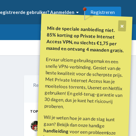
Registreren
egistreerde gebruiker? Aanmelden
Mis de speciale aanbieding niet.
85% korting op Private Internet
Access VPN, nu slechts €1,75 per
maand en ontvang 4 maanden gratis.
Ervaar ultiem gebruiksgemak en een
snelle VPN-verbinding. Geniet van de
beste kwaliteit voor de scherpste prijs.
Met Private Internet Access kun je
moeiteloos torrents, Usenet en Netflix
gebruiken! En geld-terug-garantie van
30 dagen, dus je kunt het risicovrij
Alle activiteit
Reacties
Gemaakt
Laatste reactie
1
7 jr
7 jr
proberen.
TOP POSTERS IN DIT TOPIC
Wil je weten hoe je aan de slag kunt
William1
Monkie
gaan? Bekijk dan onze handige
1 bericht
1 bericht
handleiding
voor een probleemloze