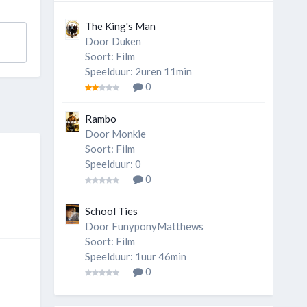
The King's Man
Door
Duken
Soort: Film
Speelduur: 2uren 11min
0
Rambo
Door
Monkie
Soort: Film
Speelduur: 0
0
School Ties
Door
FunyponyMatthews
Soort: Film
Speelduur: 1uur 46min
0