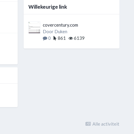
Willekeurige link
covercentury.com
Door
Duken
0
861
6139
Alle activiteit