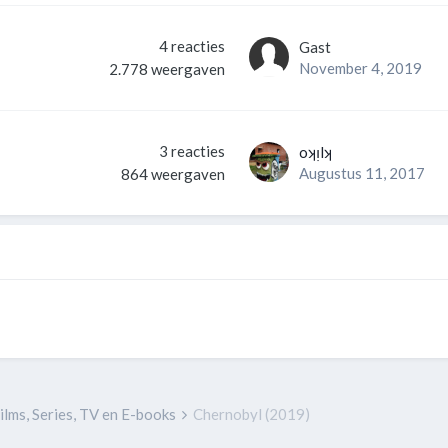
4
reacties
Gast
November 4, 2019
2.778
weergaven
3
reacties
oʞᴉlʞ
Augustus 11, 2017
864
weergaven
ilms, Series, TV en E-books
Chernobyl (2019)