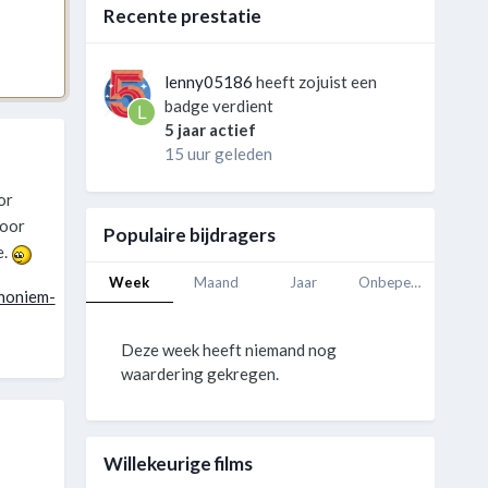
Recente prestatie
lenny05186
heeft zojuist een
badge verdient
5 jaar actief
15 uur geleden
or
voor
Populaire bijdragers
e.
Week
Maand
Jaar
Onbeperkt
noniem-
Deze week heeft niemand nog
waardering gekregen.
Willekeurige films