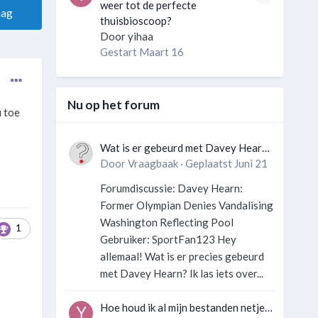
weer tot de perfecte
aag
thuisbioscoop?
Door
yihaa
Gestart
Maart 16
Nu op het forum
u toe
Wat is er gebeurd met Davey Hearn
en de vandalisatie van het
Door
Vraagbaak
·
Geplaatst
Juni 21
Washington Reflecting Pool?
Forumdiscussie: Davey Hearn:
Former Olympian Denies Vandalising
Washington Reflecting Pool
1
Gebruiker: SportFan123 Hey
allemaal! Wat is er precies gebeurd
met Davey Hearn? Ik las iets over...
Hoe houd ik al mijn bestanden netjes