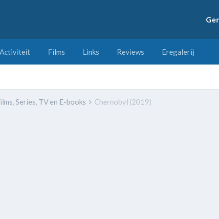
Ger
Activiteit
Films
Links
Reviews
Eregalerij
ilms, Series, TV en E-books
Chernobyl (2019)