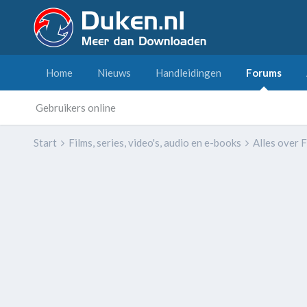
Home
Nieuws
Handleidingen
Forums
Gebruikers online
Start
Films, series, video's, audio en e-books
Alles over F