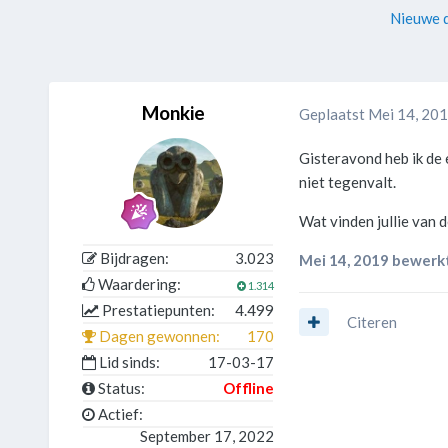
Nieuwe d
Monkie
Geplaatst
Mei 14, 20
Gisteravond heb ik de 
niet tegenvalt.
Wat vinden jullie van
Bijdragen:
3.023
Mei 14, 2019
bewerkt
Waardering:
1.314
Prestatiepunten:
4.499
Citeren
Dagen gewonnen:
170
Lid sinds:
17-03-17
Status:
Offline
Actief:
September 17, 2022