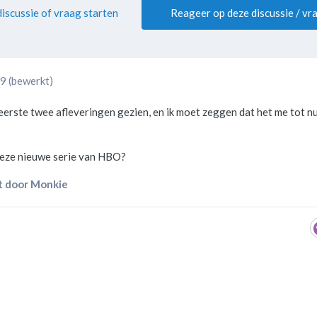
iscussie of vraag starten
Reageer op deze discussie / vr
19
(bewerkt)
eerste twee afleveringen gezien, en ik moet zeggen dat het me tot n
 deze nieuwe serie van HBO?
 door Monkie