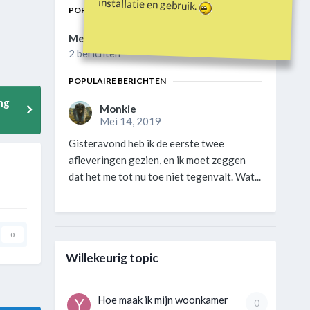
installatie en gebruik.
POPULAIRE DAGEN
Mei 14 2019
2 berichten
POPULAIRE BERICHTEN
ng
Monkie
Mei 14, 2019
Gisteravond heb ik de eerste twee
afleveringen gezien, en ik moet zeggen
dat het me tot nu toe niet tegenvalt. Wat...
0
Willekeurig topic
Hoe maak ik mijn woonkamer
0