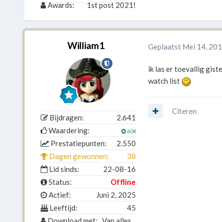
Awards:
1st post 2021!
William1
Geplaatst
Mei 14, 20
ik las er toevallig gist
watch list
Citeren
Bijdragen:
2.641
Waardering:
604
Prestatiepunten:
2.550
Dagen gewonnen:
38
Lid sinds:
22-08-16
Status:
Offline
Actief:
Juni 2, 2025
Leeftijd:
45
Download met:
Van alles...