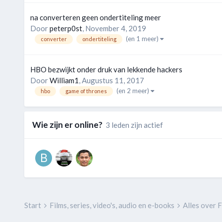
na converteren geen ondertiteling meer
Door
peterp0st
,
November 4, 2019
(en 1 meer)
converter
ondertiteling
HBO bezwijkt onder druk van lekkende hackers
Door
William1
,
Augustus 11, 2017
(en 2 meer)
hbo
game of thrones
Wie zijn er online?
3 leden zijn actief
Start
Films, series, video's, audio en e-books
Alles over F