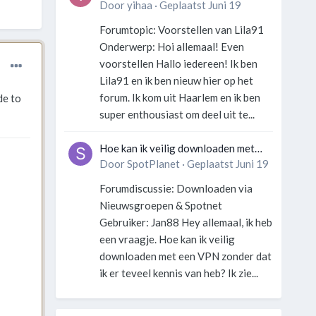
georganiseerd zonder gek te
Door
yihaa
·
Geplaatst
Juni 19
worden?
Forumtopic: Voorstellen van Lila91
Onderwerp: Hoi allemaal! Even
voorstellen Hallo iedereen! Ik ben
Lila91 en ik ben nieuw hier op het
forum. Ik kom uit Haarlem en ik ben
de to
super enthousiast om deel uit te...
Hoe kan ik veilig downloaden met
een VPN zonder technische kennis?
Door
SpotPlanet
·
Geplaatst
Juni 19
Forumdiscussie: Downloaden via
Nieuwsgroepen & Spotnet
Gebruiker: Jan88 Hey allemaal, ik heb
een vraagje. Hoe kan ik veilig
downloaden met een VPN zonder dat
ik er teveel kennis van heb? Ik zie...