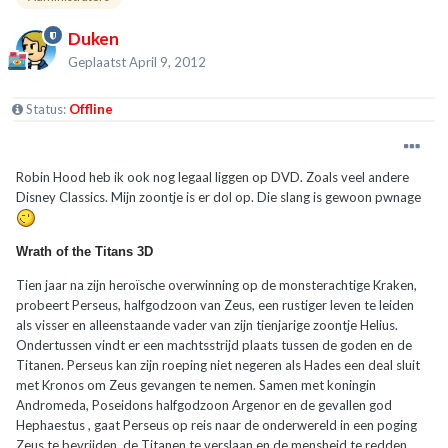
Duken
Geplaatst
April 9, 2012
Status:
Offline
Robin Hood heb ik ook nog legaal liggen op DVD. Zoals veel andere
Disney Classics. Mijn zoontje is er dol op. Die slang is gewoon pwnage
Wrath of the Titans 3D
Tien jaar na zijn heroïsche overwinning op de monsterachtige Kraken,
probeert Perseus, halfgodzoon van Zeus, een rustiger leven te leiden
als visser en alleenstaande vader van zijn tienjarige zoontje Helius.
Ondertussen vindt er een machtsstrijd plaats tussen de goden en de
Titanen. Perseus kan zijn roeping niet negeren als Hades een deal sluit
met Kronos om Zeus gevangen te nemen. Samen met koningin
Andromeda, Poseidons halfgodzoon Argenor en de gevallen god
Hephaestus , gaat Perseus op reis naar de onderwereld in een poging
Zeus te bevrijden, de Titanen te verslaan en de mensheid te redden.