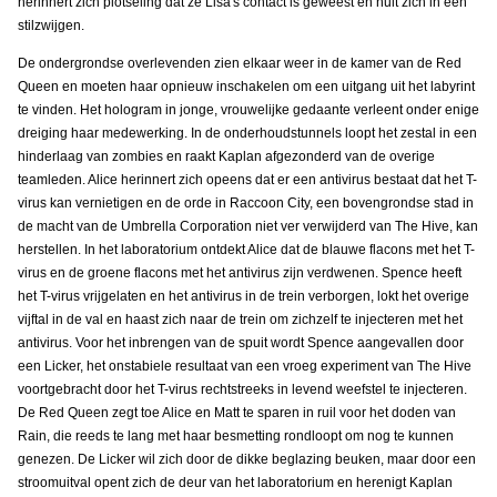
herinnert zich plotseling dat ze Lisa's contact is geweest en hult zich in een
stilzwijgen.
De ondergrondse overlevenden zien elkaar weer in de kamer van de Red
Queen en moeten haar opnieuw inschakelen om een uitgang uit het labyrint
te vinden. Het hologram in jonge, vrouwelijke gedaante verleent onder enige
dreiging haar medewerking. In de onderhoudstunnels loopt het zestal in een
hinderlaag van zombies en raakt Kaplan afgezonderd van de overige
teamleden. Alice herinnert zich opeens dat er een antivirus bestaat dat het T-
virus kan vernietigen en de orde in Raccoon City, een bovengrondse stad in
de macht van de Umbrella Corporation niet ver verwijderd van The Hive, kan
herstellen. In het laboratorium ontdekt Alice dat de blauwe flacons met het T-
virus en de groene flacons met het antivirus zijn verdwenen. Spence heeft
het T-virus vrijgelaten en het antivirus in de trein verborgen, lokt het overige
vijftal in de val en haast zich naar de trein om zichzelf te injecteren met het
antivirus. Voor het inbrengen van de spuit wordt Spence aangevallen door
een Licker, het onstabiele resultaat van een vroeg experiment van The Hive
voortgebracht door het T-virus rechtstreeks in levend weefstel te injecteren.
De Red Queen zegt toe Alice en Matt te sparen in ruil voor het doden van
Rain, die reeds te lang met haar besmetting rondloopt om nog te kunnen
genezen. De Licker wil zich door de dikke beglazing beuken, maar door een
stroomuitval opent zich de deur van het laboratorium en herenigt Kaplan