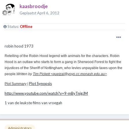
kaasbroodje
Geplaatst
April 6, 2012
Status:
Offline
robin hood 1973
Retelling of the Robin Hood legend with animals for the characters. Robin
Hood is an outlaw who starts to form a gang in Sherwood Forest to fight the
injustices of the Sheriff of Nottingham, who levies unpayable taxes upon the
people.
Written by
Tim Pickett <quetzal@yoyo.cc.monash.edu.au>
Plot Synopsis
Plot Summary
|
http://www.youtube.com/watch?v=9-mByTnigJM
1 van de leukste films van vroegah
Administrators