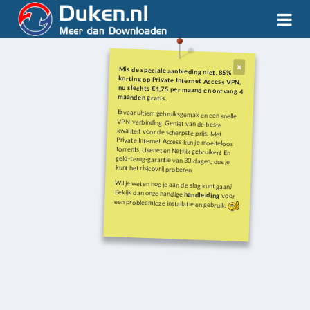
Mis de speciale aanbieding niet. 85%
korting op Private Internet Access VPN,
nu slechts €1,75 per maand en ontvang 4
maanden gratis.
Ervaar ultiem gebruiksgemak en een snelle
VPN-verbinding. Geniet van de beste
kwaliteit voor de scherpste prijs. Met
Private Internet Access kun je moeiteloos
torrents, Usenet en Netflix gebruiken! En
geld-terug-garantie van 30 dagen, dus je
kunt het risicovrij proberen.
Wil je weten hoe je aan de slag kunt gaan?
Bekijk dan onze handige
handleiding
voor
een probleemloze installatie en gebruik.