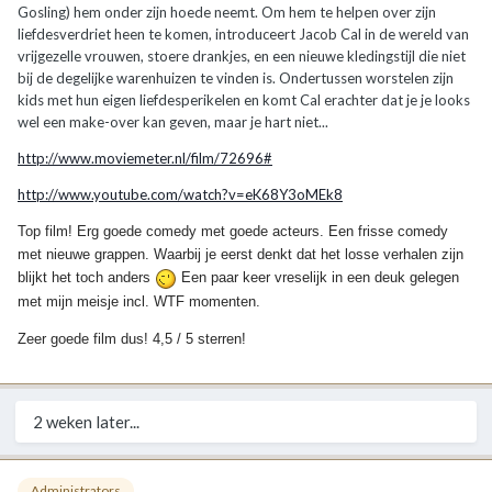
Gosling) hem onder zijn hoede neemt. Om hem te helpen over zijn
liefdesverdriet heen te komen, introduceert Jacob Cal in de wereld van
vrijgezelle vrouwen, stoere drankjes, en een nieuwe kledingstijl die niet
bij de degelijke warenhuizen te vinden is. Ondertussen worstelen zijn
kids met hun eigen liefdesperikelen en komt Cal erachter dat je je looks
wel een make-over kan geven, maar je hart niet...
http://www.moviemeter.nl/film/72696#
http://www.youtube.com/watch?v=eK68Y3oMEk8
Top film! Erg goede comedy met goede acteurs. Een frisse comedy
met nieuwe grappen. Waarbij je eerst denkt dat het losse verhalen zijn
blijkt het toch anders
Een paar keer vreselijk in een deuk gelegen
met mijn meisje incl. WTF momenten.
Zeer goede film dus! 4,5 / 5 sterren!
2 weken later...
Administrators