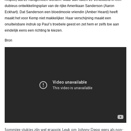
dubieus ontwikkelingsplan van de rijke Amerikaan Sanderson (Aaron
Eckhart). Dat Sanderson een bloedmooie vriendin (Amber Heard) heeft
maakt het voor Kemp niet makkelijker. Haar verschijning maakt een
onuitwisbare indruk op Paul’s troebele geest en zet hem er zelfs toe aan
eindelijk eens een richting te kiezen.
Bron
Sommige stukjes zijn wel grappig. Leuk om Johnny Depp eens als non-