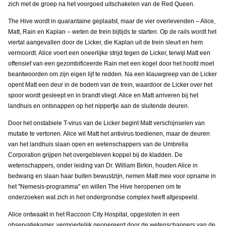
zich met de groep na het voorgoed uitschakelen van de Red Queen.
The Hive wordt in quarantaine geplaatst, maar de vier overlevenden – Alice,
Matt, Rain en Kaplan – weten de trein bijtijds te starten. Op de rails wordt het
viertal aangevallen door de Licker, die Kaplan uit de trein sleurt en hem
vermoordt. Alice voert een oneerlijke strijd tegen de Licker, terwijl Matt een
offensief van een gezombificeerde Rain met een kogel door het hoofd moet
beantwoorden om zijn eigen lijf te redden. Na een klauwgreep van de Licker
opent Matt een deur in de bodem van de trein, waardoor de Licker over het
spoor wordt gesleept en in brandt vliegt. Alice en Matt arriveren bij het
landhuis en ontsnappen op het nippertje aan de sluitende deuren.
Door het onstabiele T-virus van de Licker begint Matt verschijnselen van
mutatie te vertonen. Alice wil Matt het antivirus toedienen, maar de deuren
van het landhuis slaan open en wetenschappers van de Umbrella
Corporation grijpen het overgebleven koppel bij de kladden. De
wetenschappers, onder leiding van Dr. William Birkin, houden Alice in
bedwang en slaan haar buiten bewustzijn, nemen Matt mee voor opname in
het "Nemesis-programma" en willen The Hive heropenen om te
onderzoeken wat zich in het ondergrondse complex heeft afgespeeld.
Alice ontwaakt in het Raccoon City Hospital, opgesloten in een
observatiekamer, vermoedelijk geopereerd door de wetenschappers van de