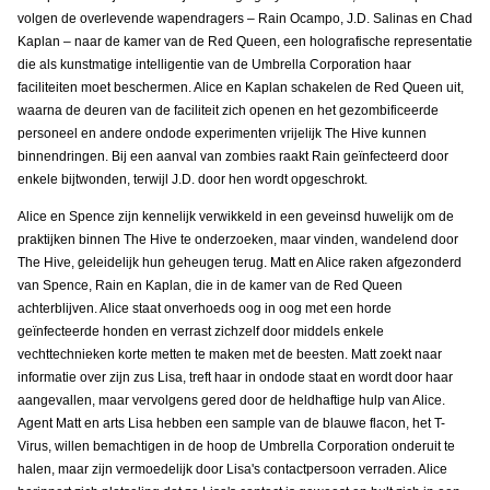
volgen de overlevende wapendragers – Rain Ocampo, J.D. Salinas en Chad
Kaplan – naar de kamer van de Red Queen, een holografische representatie
die als kunstmatige intelligentie van de Umbrella Corporation haar
faciliteiten moet beschermen. Alice en Kaplan schakelen de Red Queen uit,
waarna de deuren van de faciliteit zich openen en het gezombificeerde
personeel en andere ondode experimenten vrijelijk The Hive kunnen
binnendringen. Bij een aanval van zombies raakt Rain geïnfecteerd door
enkele bijtwonden, terwijl J.D. door hen wordt opgeschrokt.
Alice en Spence zijn kennelijk verwikkeld in een geveinsd huwelijk om de
praktijken binnen The Hive te onderzoeken, maar vinden, wandelend door
The Hive, geleidelijk hun geheugen terug. Matt en Alice raken afgezonderd
van Spence, Rain en Kaplan, die in de kamer van de Red Queen
achterblijven. Alice staat onverhoeds oog in oog met een horde
geïnfecteerde honden en verrast zichzelf door middels enkele
vechttechnieken korte metten te maken met de beesten. Matt zoekt naar
informatie over zijn zus Lisa, treft haar in ondode staat en wordt door haar
aangevallen, maar vervolgens gered door de heldhaftige hulp van Alice.
Agent Matt en arts Lisa hebben een sample van de blauwe flacon, het T-
Virus, willen bemachtigen in de hoop de Umbrella Corporation onderuit te
halen, maar zijn vermoedelijk door Lisa's contactpersoon verraden. Alice