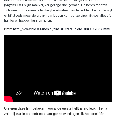
jongens. Dat blijkt makkelijker gezegd dan gedaan. De heren moeten
zich weer uit de meeste hachelijke situaties zien te redden. En dat terwijl
er bij steeds meer de vraag naar boven komt of ze eigenlijk wel alles uit
hun leven hebben kunnen halen.
http://www.biosagenda.nl/film_all-stars-2-old-stars_22087.html
Bron:
Gisteren deze film bekeken, vooral de eerste helft is erg leuk. Hierna
zakt hij wat in en heeft een paar gekke wendingen. Ik heb deel één