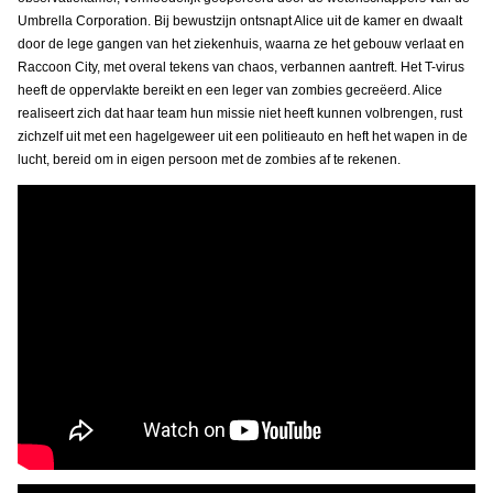
Umbrella Corporation. Bij bewustzijn ontsnapt Alice uit de kamer en dwaalt
door de lege gangen van het ziekenhuis, waarna ze het gebouw verlaat en
Raccoon City, met overal tekens van chaos, verbannen aantreft. Het T-virus
heeft de oppervlakte bereikt en een leger van zombies gecreëerd. Alice
realiseert zich dat haar team hun missie niet heeft kunnen volbrengen, rust
zichzelf uit met een hagelgeweer uit een politieauto en heft het wapen in de
lucht, bereid om in eigen persoon met de zombies af te rekenen.