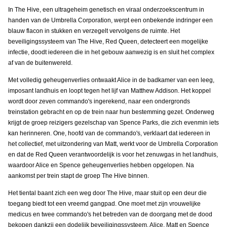
In The Hive, een ultrageheim genetisch en viraal onderzoekscentrum in
handen van de Umbrella Corporation, werpt een onbekende indringer een
blauw flacon in stukken en verzegelt vervolgens de ruimte. Het
beveiligingssysteem van The Hive, Red Queen, detecteert een mogelijke
infectie, doodt iedereen die in het gebouw aanwezig is en sluit het complex
af van de buitenwereld.
Met volledig geheugenverlies ontwaakt Alice in de badkamer van een leeg,
imposant landhuis en loopt tegen het lijf van Matthew Addison. Het koppel
wordt door zeven commando's ingerekend, naar een ondergronds
treinstation gebracht en op de trein naar hun bestemming gezet. Onderweg
krijgt de groep reizigers gezelschap van Spence Parks, die zich evenmin iets
kan herinneren. One, hoofd van de commando's, verklaart dat iedereen in
het collectief, met uitzondering van Matt, werkt voor de Umbrella Corporation
en dat de Red Queen verantwoordelijk is voor het zenuwgas in het landhuis,
waardoor Alice en Spence geheugenverlies hebben opgelopen. Na
aankomst per trein stapt de groep The Hive binnen.
Het tiental baant zich een weg door The Hive, maar stuit op een deur die
toegang biedt tot een vreemd gangpad. One moet met zijn vrouwelijke
medicus en twee commando's het betreden van de doorgang met de dood
bekopen dankzij een dodelijk beveiligingssysteem. Alice, Matt en Spence