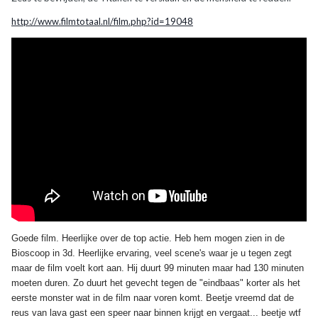
http://www.filmtotaal.nl/film.php?id=19048
Goede film. Heerlijke over de top actie. Heb hem mogen zien in de
Bioscoop in 3d. Heerlijke ervaring, veel scene's waar je u tegen zegt
maar de film voelt kort aan. Hij duurt 99 minuten maar had 130 minuten
moeten duren. Zo duurt het gevecht tegen de "eindbaas" korter als het
eerste monster wat in de film naar voren komt. Beetje vreemd dat de
reus van lava gast een speer naar binnen krijgt en vergaat... beetje wtf