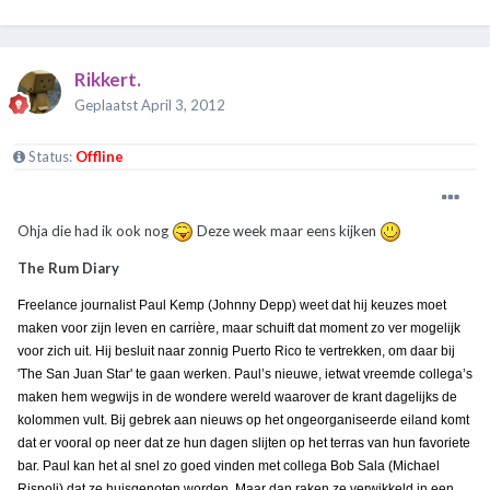
Rikkert.
Geplaatst
April 3, 2012
Status:
Offline
Ohja die had ik ook nog
Deze week maar eens kijken
The Rum Diary
Freelance journalist Paul Kemp (Johnny Depp) weet dat hij keuzes moet
maken voor zijn leven en carrière, maar schuift dat moment zo ver mogelijk
voor zich uit. Hij besluit naar zonnig Puerto Rico te vertrekken, om daar bij
'The San Juan Star' te gaan werken. Paul’s nieuwe, ietwat vreemde collega’s
maken hem wegwijs in de wondere wereld waarover de krant dagelijks de
kolommen vult. Bij gebrek aan nieuws op het ongeorganiseerde eiland komt
dat er vooral op neer dat ze hun dagen slijten op het terras van hun favoriete
bar. Paul kan het al snel zo goed vinden met collega Bob Sala (Michael
Rispoli) dat ze huisgenoten worden. Maar dan raken ze verwikkeld in een