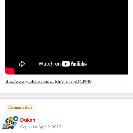
http://www.youtube.com/watch?v=mfvrgD6d9N0
Administrators
Duken
Geplaatst
April 9, 2012