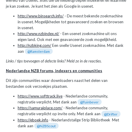
wereld van Usenet. Sites die de nieuwsgroepen indexeren en waarmee
je kan zoeken. Je kunt het zien als Google in usenet.
http://www.binsearch.info/
- De meest bekende zoekmachine
in usenet. Mogelijkheden tot geavanceerd zoeken en browsen
in usenet.
http://www.nzbindex.nl/
- Een usenet zoekmachine uit ons
eigen land. Ook met een geavanceerde zoek mogelijkheid.
http://nzbking.com/
Een snelle Usenet zoekmachine. Met dank
aan
@Ramsterdam
Links / tips toevoegen of defecte links? Meld ze in de reacties.
Nederlandse NZB forums, indexers en communities
Dit zijn communities waar downloaders naast het delen van
bestanden ook verzoekjes plaatsen.
https://www.softtrack.live
- Nederlandse community,
registratie verplicht. Met dank aan
@Tuinbever
https://samuraiplace.com/
-
Nederlandse community,
registratie verplicht op invite only. Met dank aan
@Drifter
https://eboek.info
- Nederlandstalige Strip Bibliotheek Met
dank aan
@NZBScout