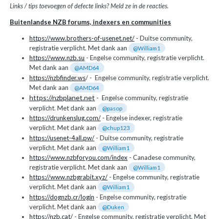
Links / tips toevoegen of defecte links? Meld
ze in de reacties.
Buitenlandse NZB forums, indexers en communities
https://www.brothers-of-usenet.net/
- Duitse community,
registratie verplicht. Met dank aan
@William1
https://www.nzb.su
- Engelse community, registratie verplicht.
Met dank aan
@AMD64
https://nzbfinder.ws
/ - Engelse community, registratie verplicht.
Met dank aan
@AMD64
https://nzbplanet.net
- Engelse community, registratie
verplicht. Met dank aan
@pasop
https://drunkenslug.com/
- Engelse indexer, registratie
verplicht. Met dank aan
@chup123
https://usenet-4all.pw/
- Duitse community, registratie
verplicht. Met dank aan
@William1
https://www.nzbforyou.com/index
- Canadese community,
registratie verplicht. Met dank aan
@William1
https://www.nzbgrabit.xyz/
- Engelse community, registratie
verplicht. Met dank aan
@William1
https://dognzb.cr/login
- Engelse community, registratie
verplicht. Met dank aan
@Duken
https://nzb.cat/
- Engelse community, registratie verplicht. Met