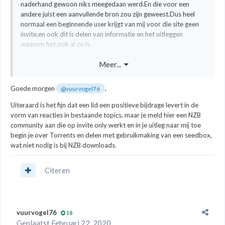
naderhand gewoon niks meegedaan werd.En die voor een
andere juist een aanvullende bron zou zijn geweest.Dus heel
normaal een beginnende user krijgt van mij voor die site geen
invite,en ook dit is delen van informatie en het uitleggen
waarom het ook al zo is.
Voorbeeld ik geen een beginnende tor user een ipt invite 90%
Meer...
kans dat het mis gaat want deel je niet dan lig je er zo weer af of
weet je niet dat je dan een snelle bak moet hebben lig je er ook
Goede morgen
,
@vuurvogel76
zo af
Uiteraard is het fijn dat een lid een positieve bijdrage levert in de
Bij ipt hoef je niet te downloaden met je thuis client lijkt me niet
vorm van reacties in bestaande topics, maar je meld hier een NZB
zo slim maar met een seedbak een hele snelle.
community aan die op invite only werkt en in je uitleg naar mij toe
begin je over Torrents en delen met gebruikmaking van een seedbox,
wat niet nodig is bij NZB downloads.
Citeren
vuurvogel76
18
Geplaatst
Februari 22, 2020