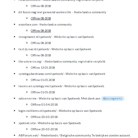
Offline 08-2018
dit forum mag niet genoemd worden.life - Nederlandse community
Offline 08-2018
enzetbee.com
- Nederlandse community
Offline 08-2018
steegmanict.nl/spotweb/
- Website op basis van Spotweb
Offline 08-2018
test.dj-ivar.nl/spotweb/
- Website op basis van Spotweb
Offline 08-2018
the-universe.org
/
- Nederlandse community, registratie verplicht.
Offline 13-05-2018
synology.davidvanas.com/spotweb
/ - Website op basis van Spotweb
Offline 01-05-2018
teunissen.synology.me/spotweb/
- Website op basis van Spotweb.
Offline 01-05-2018
n Spotweb. Met dank aan
nzbserver.me -
Website op basis va
@jessegeerts
Offline 01-04-2018
login.rwillems.nl/spotweb/
- Website op basis van Spotweb.
Offline 20-03-2018
spotnet.site
- Website op basis van Spotweb
Offline 20-03-2018
ABForum.net/
- Nederlands / Belgische community. Te bekijken zonder account.