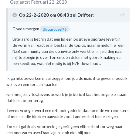
Geplaatst
Februari 22, 2020
Op 22-2-2020 om 08:43 zei
Drifter
:
Goede morgen
,
@vuurvogel76
Uiteraard is het fijn dat een lid een positieve bijdrage levert in
de vorm van reacties in bestaande topics, maar je meld hier een
NZB community aan die op invite only werkt en in je uitleg naar
mij toe begin je over Torrents en delen met gebruikmaking van
een seedbox, wat niet nodig is bij NZB downloads.
Ik ga niks bewerken maar zeggen om jou de inzicht te geven moest ik
wel even een tor aan kaarten
ivm met je invites,tevens bewerk je je bericht laat het originele staan
dat leest beter terug.
Tevens vroeger werd een nzb ook gedeeld dat noemde we reposters
of mensen die blocken aanvulde zodat andere het binne kregen
Torrent gaf ik als voorbeeld je geeft geen elite nzb of tor weg naar
een onervaren user.Daar zijn ze ook niet blij mee