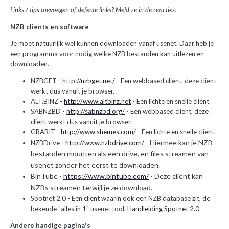
Links / tips toevoegen of defecte links? Meld ze in de reacties.
NZB clients en software
Je moet natuurlijk wel kunnen downloaden vanaf usenet. Daar heb je
een programma voor nodig welke NZB bestanden kan uitlezen en
downloaden.
NZBGET -
http://nzbget.net/
- Een webbased client, deze client
werkt dus vanuit je browser.
ALT.BINZ -
http://www.altbinz.net
- Een lichte en snelle client.
SABNZBD -
http://sabnzbd.org/
- Een webbased client, deze
client werkt dus vanuit je browser.
GRABIT -
http://www.shemes.com/
- Een lichte en snelle client.
Hiermee kan je NZB
NZBDrive -
http://www.nzbdrive.com/
-
bestanden mounten als een drive, en files streamen van
usenet zonder het eerst te downloaden.
BinTube -
https://www.bintube.com/
- Deze client kan
NZBs streamen terwijl je ze download.
Spotnet 2.0 - Een client waarin ook een NZB database zit, de
bekende "alles in 1" usenet tool.
Handleiding Spotnet 2.0
Andere handige pagina's