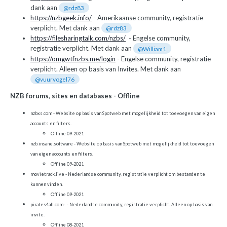
dank aan
@rdz83
https://nzbgeek.info/
- Amerikaanse community, registratie
verplicht. Met dank aan
@rdz83
https://filesharingtalk.com/nzbs/
- Engelse community,
registratie verplicht. Met dank aan
@William1
https://omgwtfnzbs.me/login
- Engelse community, registratie
verplicht. Alleen op basis van Invites. Met dank aan
@vuurvogel76
NZB forums, sites en databases - Offline
nzbxs.com
- Website op basis van Spotweb met mogelijkheid tot toevoegen van eigen
accounts en filters.
Offline 09-2021
nzb.insane.software
- Website op basis van Spotweb met mogelijkheid tot toevoegen
van eigen accounts en filters.
Offline 09-2021
movietrack.live
- Nederlandse community, registratie verplicht om bestanden te
kunnen vinden.
Offline 09-2021
pirates4all.com- - Nederlandse community, registratie verplicht. Alleen op basis van
invite.
Offline 08-2021