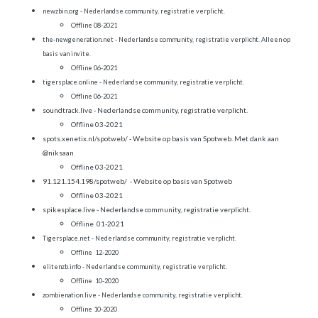
newzbin.org - Nederlandse community, registratie verplicht.
Offline 08-2021
the-newgeneration.net
- Nederlandse community, registratie verplicht. Alleen op
basis van invite.
Offline 06-2021
tigersplace.online
- Nederlandse community, registratie verplicht.
Offline 06-2021
soundtrack.live - Nederlandse community, registratie verplicht.
Offline 03-2021
spots.xenetix.nl/spotweb/
- Website op basis van Spotweb. Met dank aan
@niksaan
Offline 03-2021
91.121.154.198/spotweb/
- Website op basis van Spotweb
Offline 03-2021
spikesplace.live
- Nederlandse community, registratie verplicht.
Offline 01-2021
Tigersplace.net
- Nederlandse community, registratie verplicht.
Offline 12-2020
elitenzb.info
- Nederlandse community, registratie verplicht.
Offline 10-2020
zombienation.live
- Nederlandse community, registratie verplicht.
Offline 10-2020