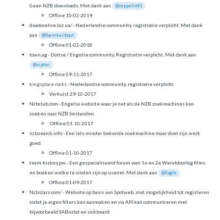
Geen NZB downloads. Met dank aan
@zeppelin41
Offline 10-02-2019
deadoralive.biz.ua/
- Nederlandse community, registratie verplicht. Met dank
aan
@Karelkeilbout
Offline 01-02-2018
town.ag
- Duitse / Engelse community, Registratie verplicht. Met dank aan
@xipher
Offline 09-11-2017
kingsplace.rocks
- Nederlandse community, registratie verplicht.
Verhuist 29-10-2017
Nzbclub.com
- Engelse website waar je net als de NZB zoekmachines kan
zoeken naar NZB bestanden.
Offline 01-10-2017
nzbsearch.info
- Een iets minder bekende zoekmachine maar doet zijn werk
goed.
Offline 01-10-2017
team-history.pw
- Een gespecialiseerd forum voor 1e en 2e Wereldoorlog films
en boeken welke te vinden zijn op usenet. Met dank aan
@Eagle
Offline 01-09-2017
Nzbstars.com/
- Website op basis van Spotweb, met mogelijkheid tot registeren
zodat je eigen filters kan aanmaken en via API kan communiceren met
bijvoorbeeld SABnzbd en sickbeard.