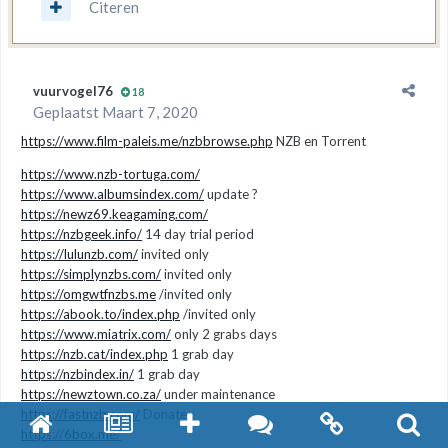
Citeren
vuurvogel76
18
Geplaatst
Maart 7, 2020
https://www.film-paleis.me/nzbbrowse.php
NZB en Torrent
https://www.nzb-tortuga.com/
https://www.albumsindex.com/
update ?
https://newz69.keagaming.com/
https://nzbgeek.info/
14 day trial period
https://lulunzb.com/
invited only
https://simplynzbs.com/
invited only
https://omgwtfnzbs.me
/invited only
https://abook.to/index.php
/invited only
https://www.miatrix.com/
only 2 grabs days
https://nzb.cat/index.php
1 grab day
https://nzbindex.in/
1 grab day
https://newztown.co.za/
under maintenance
https://fastnzb.com/
Donate
https://6box.me/