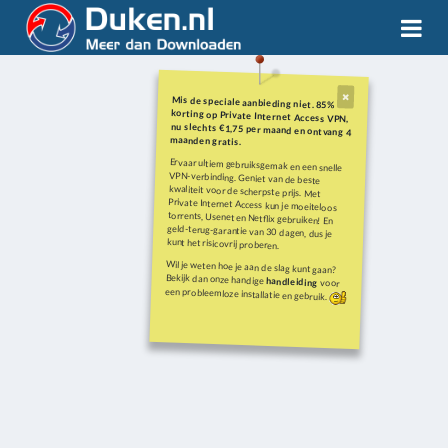
Mis de speciale aanbieding niet. 85%
korting op Private Internet Access VPN,
nu slechts €1,75 per maand en ontvang 4
maanden gratis.
Ervaar ultiem gebruiksgemak en een snelle
VPN-verbinding. Geniet van de beste
kwaliteit voor de scherpste prijs. Met
Private Internet Access kun je moeiteloos
torrents, Usenet en Netflix gebruiken! En
geld-terug-garantie van 30 dagen, dus je
kunt het risicovrij proberen.
Wil je weten hoe je aan de slag kunt gaan?
Bekijk dan onze handige
handleiding
voor
een probleemloze installatie en gebruik.