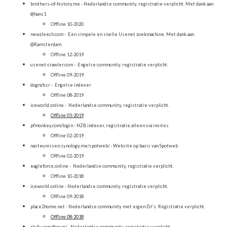
brothers-of-history.me
- Nederlandse community, registratie verplicht. Met dank aan
@hans1
Offline 10-2020
newzleech.com
- Een simpele en snelle Usenet zoekmachine. Met dank aan
@Ramsterdam
Offline 12-2019
usenet-crawler.com
- Engelse community, registratie verplicht.
Offline 09-2019
dognzb.cr
- Engelse indexer
Offline 08-2019
iceworld.online
- Nederlandse community, registratie verplicht.
Offline 05-2019
pfmonkey.com/login
- NZB indexer, registratie alleen via invites
Offline 02-2019
nasteunissen.synology.me/spotweb/
- Website op basis van Spotweb
Offline 02-2019
eagleforce.online
- Nederlandse community, registratie verplicht.
Offline 10-2018
iceworld.online
- Nederlandse community, registratie verplicht.
Offline 09-2018
place2home.net
- Nederlandse community met eigen DJ's. Registratie verplicht.
Offline 08-2018
rlx4u.com/forum/
- Nederlandse community, registratie verplicht.