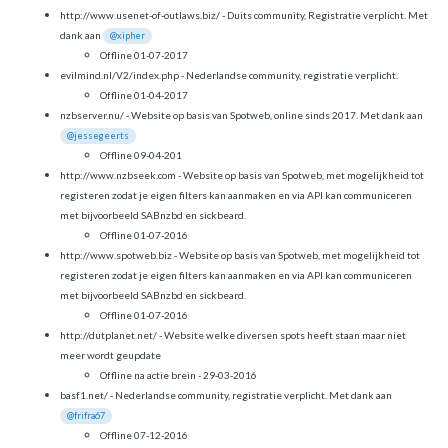
http://www.usenet-of-outlaws.biz/ - Duits community, Registratie verplicht. Met
dank aan
@xipher
Offline 01-07-2017
evilmind.nl/V2/index.php - Nederlandse community, registratie verplicht.
Offline 01-04-2017
nzbserver.nu/ - Website op basis van Spotweb, online sinds 2017. Met dank aan
@jessegeerts
Offline 09-04-201
http://www.nzbseek.com - Website op basis van Spotweb, met mogelijkheid tot
registeren zodat je eigen filters kan aanmaken en via API kan communiceren
met bijvoorbeeld SABnzbd en sickbeard.
Offline 01-07-2016
http://www.spotweb.biz - Website op basis van Spotweb, met mogelijkheid tot
registeren zodat je eigen filters kan aanmaken en via API kan communiceren
met bijvoorbeeld SABnzbd en sickbeard.
Offline 01-07-2016
http://dutplanet.net/ - Website welke diversen spots heeft staan maar niet
meer wordt geupdate
Offline na actie brein - 29-03-2016
basf1.net/ - Nederlandse community, registratie verplicht. Met dank aan
@frifra67
Offline 07-12-2016