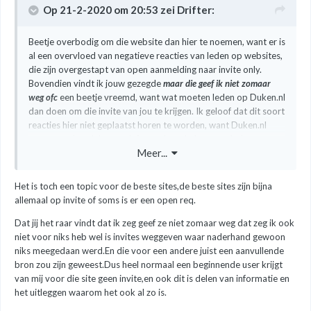
Op 21-2-2020 om 20:53 zei
Drifter
:
Beetje overbodig om die website dan hier te noemen, want er is
al een overvloed van negatieve reacties van leden op websites,
die zijn overgestapt van open aanmelding naar invite only.
Bovendien vindt ik jouw gezegde
maar die geef ik niet zomaar
weg ofc
een beetje vreemd, want wat moeten leden op Duken.nl
dan doen om die invite van jou te krijgen. Ik geloof dat dit soort
reacties hier niet geplaatst horen te worden, want Duken.nl
staat voor het delen van informatie en helpen van leden met
Meer...
problemen en daar valt dit niet echt onder.
Het is toch een topic voor de beste sites,de beste sites zijn bijna
allemaal op invite of soms is er een open req.
Dat jij het raar vindt dat ik zeg geef ze niet zomaar weg dat zeg ik ook
niet voor niks heb wel is invites weggeven waar naderhand gewoon
niks meegedaan werd.En die voor een andere juist een aanvullende
bron zou zijn geweest.Dus heel normaal een beginnende user krijgt
van mij voor die site geen invite,en ook dit is delen van informatie en
het uitleggen waarom het ook al zo is.