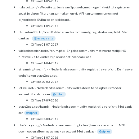
Offline 01-09-2017
nzbspot.com/
- Website op basis van Spotweb, met mogelijkheid tot registeren
zodat je eigen filters kan aanmaken en via API kan communiceren met
bijvoorbeeld SABnzbd en sickbeard..
Offline 01-09-2017
thuiseten058.frl/board/ - Nederlandse community, registratie verplicht. Met
dank aan
@jessegeerts
Offline 01-07-2017
wickedreaction.rocks/forum.php - Engelse community met voornamelijk HD
films welke te vinden zijn op usenet. Met dank aan
Offline 01-04-2017
streaming4me.info - - Nederlandse community, registratie verplicht. De nieuwe
website van place2use.net.
Offline 20-03-2017
lots4u.net/ - Nederlandse community welke deels te bekijken is zonder
account. Met dank aan
@xipher
Offline 17-09-2016
place2use.net/board/ - Nederlandse community, registratie verplicht. Met dank
aan
@xipher
Offline 05-03-2017
thefatboys.org/ - Nederlandse community, te bekijken zonder account. NZB
downloaden alleen na aanmaken account Met dank aan
@xipher
Offline 01-07-2016