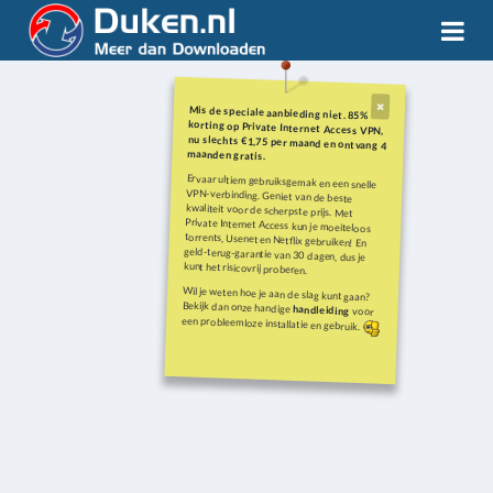
Mis de speciale aanbieding niet. 85%
korting op Private Internet Access VPN,
nu slechts €1,75 per maand en ontvang 4
maanden gratis.
Ervaar ultiem gebruiksgemak en een snelle
VPN-verbinding. Geniet van de beste
kwaliteit voor de scherpste prijs. Met
Private Internet Access kun je moeiteloos
torrents, Usenet en Netflix gebruiken! En
geld-terug-garantie van 30 dagen, dus je
kunt het risicovrij proberen.
Wil je weten hoe je aan de slag kunt gaan?
Bekijk dan onze handige
handleiding
voor
een probleemloze installatie en gebruik.