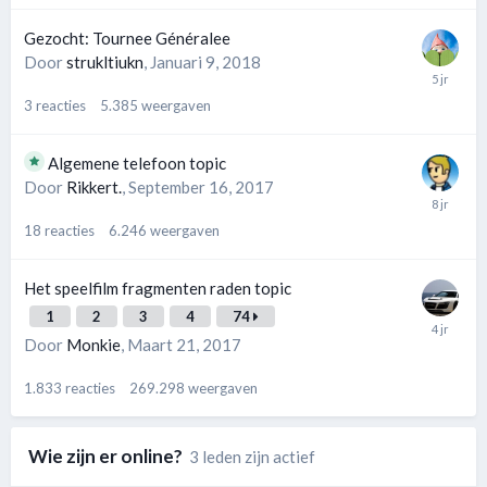
Gezocht: Tournee Généralee
Door
strukltiukn
,
Januari 9, 2018
3
reacties
5.385
weergaven
Algemene telefoon topic
Door
Rikkert.
,
September 16, 2017
18
reacties
6.246
weergaven
Het speelfilm fragmenten raden topic
1
2
3
4
74
Door
Monkie
,
Maart 21, 2017
1.833
reacties
269.298
weergaven
Wie zijn er online?
3 leden zijn actief