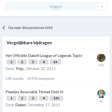
Volgers
0
Ga naar discussieoverzicht
Vergelijkbare bijdragen
Het Officiële DukeN League of Legends Topic!
1
2
3
4
6
Door
Thijs.
,
Oktober 20, 2012
138
reacties
34.933
weergaven
Plaatjes Associatie Thread Deel III
1
2
3
4
19
Door
Duken
,
December 17, 2011