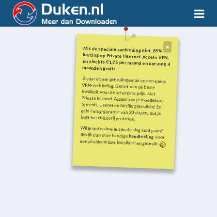
Mis de speciale aanbieding niet. 85%
korting op Private Internet Access VPN,
nu slechts €1,75 per maand en ontvang 4
maanden gratis.
Ervaar ultiem gebruiksgemak en een snelle
VPN-verbinding. Geniet van de beste
kwaliteit voor de scherpste prijs. Met
Private Internet Access kun je moeiteloos
torrents, Usenet en Netflix gebruiken! En
geld-terug-garantie van 30 dagen, dus je
kunt het risicovrij proberen.
Wil je weten hoe je aan de slag kunt gaan?
Bekijk dan onze handige
handleiding
voor
een probleemloze installatie en gebruik.