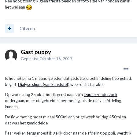
Nee hoor, zolang ik geen trieste beelden of foto's zie van honden kan ik
het wel aan
Citeren
Gast puppy
Geplaatst
Oktober 16, 2017
Is het net bijna 1 maand geleden dat gedotterd behandeling heb gehad,
begint
Dialyse shunt (van kunststof)
weer dicht te raken
Op woensdag 25 okt. mot ik eerst naar zo'n
Duplex-onderzoek
ondergaan, meer uit gebreide flow-meting, als de dialyse Afdeling
kunnen..
De flow meting moet minaal 500ml en vorige week vrijdag 450ml en
dat was het gemiddelde.
Paar weken terug moest ik gelijk door naar de afdeling op poli. werdt ik